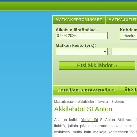
MATKAKERTOMUKSET
MATKAJUTUT
Aikaisin lähtöpäivä:
Kohdem
Matkan kesto (vrk):
-
Hotellien hintavertailu »
Äkkil
Matkailijat.net
»
Äkkilähdöt
»
Itävalta
»
St Anton
Äkkilähdöt St Anton
Alla on kaikki
äkkilähdöt
St Anton. Voit varata
linkkiä, jolloin pääset suoraan matkatoimiston
etsiäksesi muita kuin matkoja kohteeseen St A