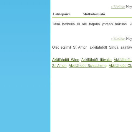
« Edelliset
Näyt
Lähtöpäivä
Matkatoimisto
Tällä hetkellä ei ole tarjolla yhtään hakuas
« Edelliset
Näyt
Olet etsinyt St Anton äkkilähdöt! Sinua saatta
Äkkilähdöt Wien
Äkkilähdöt Itävalta
Äkkilähdöt
St Anton
Äkkilähdöt Schladming
Äkkilähdöt Ob