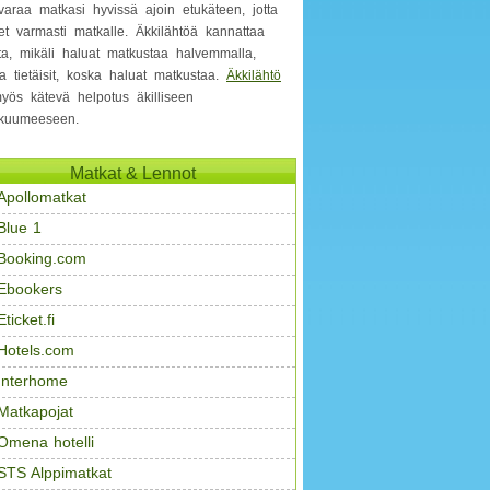
varaa matkasi hyvissä ajoin etukäteen, jotta
et varmasti matkalle. Äkkilähtöä kannattaa
ita, mikäli haluat matkustaa halvemmalla,
a tietäisit, koska haluat matkustaa.
Äkkilähtö
yös kätevä helpotus äkilliseen
kuumeeseen.
Matkat & Lennot
Apollomatkat
Blue 1
Booking.com
Ebookers
Eticket.fi
Hotels.com
Interhome
Matkapojat
Omena hotelli
STS Alppimatkat