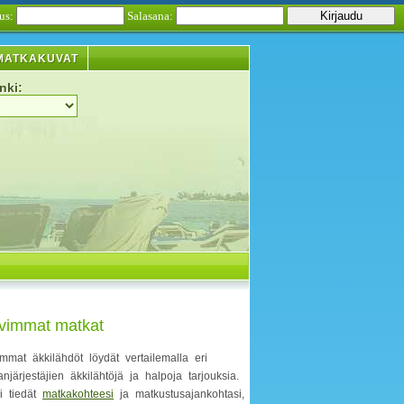
us:
Salasana:
MATKAKUVAT
nki:
vimmat matkat
mmat äkkilähdöt löydät vertailemalla eri
njärjestäjien äkkilähtöjä ja halpoja tarjouksia.
li tiedät
matkakohteesi
ja matkustusajankohtasi,