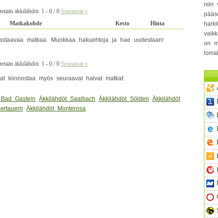
niin 
etään äkkilähdöt: 1 - 0 / 0
Seuraavat »
pääs
Matkakohde
Kesto
Hinta
hark
vaikk
i vastaavaa matkaa. Muokkaa hakuehtoja ja hae uudestaan!
on m
loma
etään äkkilähdöt: 1 - 0 / 0
Seuraavat »
vat kiinnostaa myös seuraavat halvat matkat:
 Bad Gastein
Äkkilähdöt Saalbach
Äkkilähdöt Sölden
Äkkilähdöt
ertauern
Äkkilähdöt Monterosa