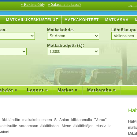
» Rekisteröidy
» Salasana hukassa?
Tunn
MATKAILUKESKUSTELUT
MATKAKOHTEET
MATKASÄÄ
aa:
Matkakohde:
Lähtökaupu
Matkabudjetti (€):
ähdöt »
Lennot »
Matkat »
Matkaraha »
Hal
 äkkilähdön matkakohteeseen St Anton klikkaamalla "Varaa"-
Halvi
 kotisivuille varaamaan äkkilähdön. Mene äkkilähtöjen etusivulle
matka
nton!
Mikä