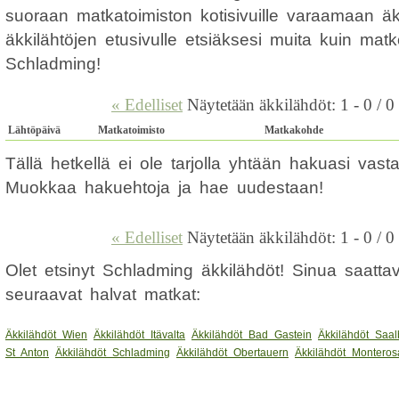
suoraan matkatoimiston kotisivuille varaamaan ä
äkkilähtöjen etusivulle etsiäksesi muita kuin mat
Schladming!
« Edelliset
Näytetään äkkilähdöt: 1 - 0 / 0
Lähtöpäivä
Matkatoimisto
Matkakohde
Tällä hetkellä ei ole tarjolla yhtään hakuasi vas
Muokkaa hakuehtoja ja hae uudestaan!
« Edelliset
Näytetään äkkilähdöt: 1 - 0 / 0
Olet etsinyt Schladming äkkilähdöt! Sinua saatta
seuraavat halvat matkat:
Äkkilähdöt Wien
Äkkilähdöt Itävalta
Äkkilähdöt Bad Gastein
Äkkilähdöt Saa
St Anton
Äkkilähdöt Schladming
Äkkilähdöt Obertauern
Äkkilähdöt Monteros