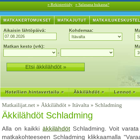
» Rekisteröidy
» Salasana hukassa?
MATKAKERTOMUKSET
MATKAJUTUT
MATKAILUKESKUSTE
Aikaisin lähtöpäivä:
Kohdemaa:
Ma
Matkan kesto (vrk):
Ma
-
Hotellien hintavertailu »
Äkkilähdöt »
Lennot »
Matkailijat.net
»
Äkkilähdöt
»
Itävalta
»
Schladming
Äkkilähdöt Schladming
Alla on kaikki
äkkilähdöt
Schladming. Voit varata
matkakohteeseen Schladming klikkaamalla "Varaa"-