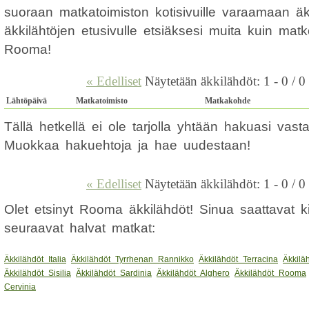
suoraan matkatoimiston kotisivuille varaamaan ä
äkkilähtöjen etusivulle etsiäksesi muita kuin mat
Rooma!
« Edelliset
Näytetään äkkilähdöt: 1 - 0 / 0
Lähtöpäivä
Matkatoimisto
Matkakohde
Tällä hetkellä ei ole tarjolla yhtään hakuasi vas
Muokkaa hakuehtoja ja hae uudestaan!
« Edelliset
Näytetään äkkilähdöt: 1 - 0 / 0
Olet etsinyt Rooma äkkilähdöt! Sinua saattavat 
seuraavat halvat matkat:
Äkkilähdöt Italia
Äkkilähdöt Tyrrhenan Rannikko
Äkkilähdöt Terracina
Äkkilä
Äkkilähdöt Sisilia
Äkkilähdöt Sardinia
Äkkilähdöt Alghero
Äkkilähdöt Rooma
Cervinia