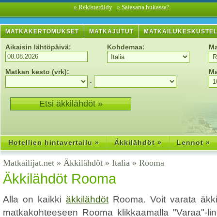
» Rekisteröidy
» Salasana hukassa?
MATKAKERTOMUKSET
MATKAJUTUT
MATKAILUKESKUSTE
Aikaisin lähtöpäivä:
Kohdemaa:
Ma
Matkan kesto (vrk):
Ma
-
Hotellien hintavertailu »
Äkkilähdöt »
Lennot »
Matkailijat.net
»
Äkkilähdöt
»
Italia
»
Rooma
Äkkilähdöt Rooma
Alla on kaikki
äkkilähdöt
Rooma. Voit varata äkk
matkakohteeseen Rooma klikkaamalla "Varaa"-linkk