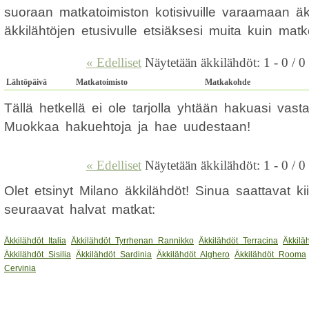
suoraan matkatoimiston kotisivuille varaamaan ä
äkkilähtöjen etusivulle etsiäksesi muita kuin mat
« Edelliset
Näytetään äkkilähdöt: 1 - 0 / 0
Lähtöpäivä
Matkatoimisto
Matkakohde
Tällä hetkellä ei ole tarjolla yhtään hakuasi vas
Muokkaa hakuehtoja ja hae uudestaan!
« Edelliset
Näytetään äkkilähdöt: 1 - 0 / 0
Olet etsinyt Milano äkkilähdöt! Sinua saattavat k
seuraavat halvat matkat:
Äkkilähdöt Italia
Äkkilähdöt Tyrrhenan Rannikko
Äkkilähdöt Terracina
Äkkilä
Äkkilähdöt Sisilia
Äkkilähdöt Sardinia
Äkkilähdöt Alghero
Äkkilähdöt Rooma
Cervinia