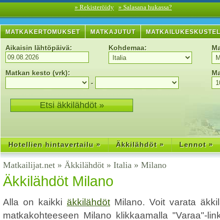
» Rekisteröidy
» Salasana hukassa?
MATKAKERTOMUKSET
MATKAJUTUT
MATKAILUKESKUSTE
Aikaisin lähtöpäivä:
Kohdemaa:
Ma
Matkan kesto (vrk):
Ma
-
Hotellien hintavertailu »
Äkkilähdöt »
Lennot »
Matkailijat.net
»
Äkkilähdöt
»
Italia
»
Milano
Äkkilähdöt Milano
Alla on kaikki
äkkilähdöt
Milano. Voit varata äkki
matkakohteeseen Milano klikkaamalla "Varaa"-linkk