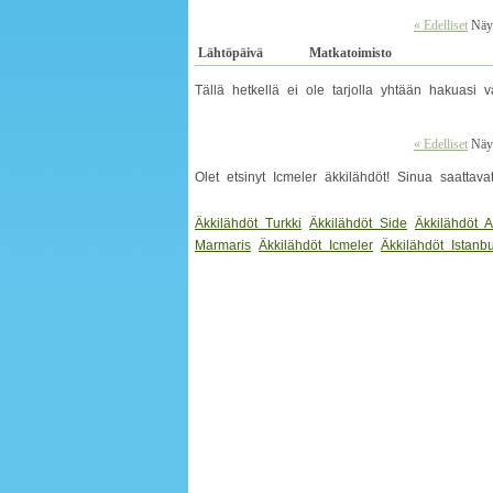
« Edelliset
Näyt
Lähtöpäivä
Matkatoimisto
Tällä hetkellä ei ole tarjolla yhtään hakuas
« Edelliset
Näyt
Olet etsinyt Icmeler äkkilähdöt! Sinua saattav
Äkkilähdöt Turkki
Äkkilähdöt Side
Äkkilähdöt 
Marmaris
Äkkilähdöt Icmeler
Äkkilähdöt Istanbu