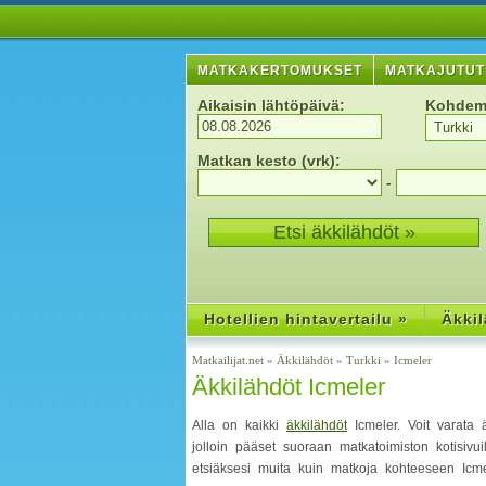
MATKAKERTOMUKSET
MATKAJUTUT
Aikaisin lähtöpäivä:
Kohdem
Matkan kesto (vrk):
-
Hotellien hintavertailu »
Äkkil
Matkailijat.net
»
Äkkilähdöt
»
Turkki
»
Icmeler
Äkkilähdöt Icmeler
Alla on kaikki
äkkilähdöt
Icmeler. Voit varata 
jolloin pääset suoraan matkatoimiston kotisivu
etsiäksesi muita kuin matkoja kohteeseen Icme