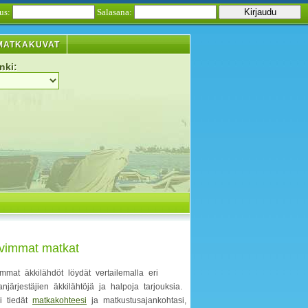
us:
Salasana:
MATKAKUVAT
nki:
vimmat matkat
mmat äkkilähdöt löydät vertailemalla eri
njärjestäjien äkkilähtöjä ja halpoja tarjouksia.
li tiedät
matkakohteesi
ja matkustusajankohtasi,