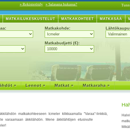
» Rekisteröidy
» Salasana hukassa?
Tunn
MATKAILUKESKUSTELUT
MATKAKOHTEET
MATKASÄÄ
aa:
Matkakohde:
Lähtökaupu
Matkabudjetti (€):
ähdöt »
Lennot »
Matkat »
Matkaraha »
Hal
äkkilähdön matkakohteeseen Icmeler klikkaamalla "Varaa"-linkkiä,
Halvi
ille varaamaan äkkilähdön. Mene äkkilähtöjen etusivulle
matka
ler!
Mikä