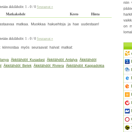
niin 
etään äkkilähdöt: 1 - 0 / 0
Seuraavat »
pääs
Matkakohde
Kesto
Hinta
hark
vaikk
i vastaavaa matkaa. Muokkaa hakuehtoja ja hae uudestaan!
on m
loma
etään äkkilähdöt: 1 - 0 / 0
Seuraavat »
at kiinnostaa myös seuraavat halvat matkat:
Alanya
Äkkilähdöt Kusadasi
Äkkilähdöt Antalya
Äkkilähdöt
l
Äkkilähdöt Belek
Äkkilähdöt Riviera
Äkkilähdöt Kappadokia