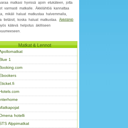
varaa matkasi hyvissä ajoin etukäteen, jotta
et varmasti matkalle. Äkkilähtöä kannattaa
ita, mikäli haluat matkustaa halvemmalla,
a tietäisit, koska haluat matkustaa.
Äkkilähtö
yös kätevä helpotus äkilliseen
kuumeeseen.
Matkat & Lennot
Apollomatkat
Blue 1
Booking.com
Ebookers
Eticket.fi
Hotels.com
Interhome
Matkapojat
Omena hotelli
STS Alppimatkat