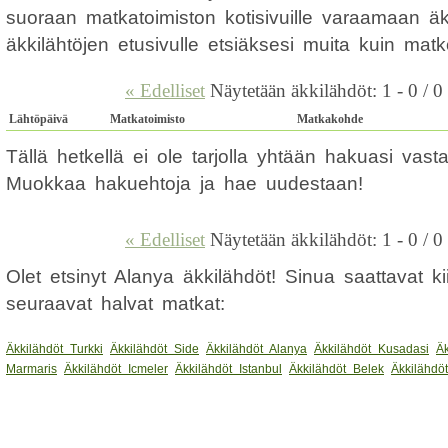
suoraan matkatoimiston kotisivuille varaamaan ä
äkkilähtöjen etusivulle etsiäksesi muita kuin ma
« Edelliset
Näytetään äkkilähdöt: 1 - 0 / 0
Lähtöpäivä
Matkatoimisto
Matkakohde
Tällä hetkellä ei ole tarjolla yhtään hakuasi vas
Muokkaa hakuehtoja ja hae uudestaan!
« Edelliset
Näytetään äkkilähdöt: 1 - 0 / 0
Olet etsinyt Alanya äkkilähdöt! Sinua saattavat 
seuraavat halvat matkat:
Äkkilähdöt Turkki
Äkkilähdöt Side
Äkkilähdöt Alanya
Äkkilähdöt Kusadasi
Äk
Marmaris
Äkkilähdöt Icmeler
Äkkilähdöt Istanbul
Äkkilähdöt Belek
Äkkilähdö