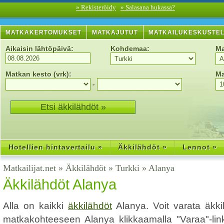
» Rekisteröidy
» Salasana hukassa?
MATKAKERTOMUKSET
MATKAJUTUT
MATKAILUKESKUSTE
Aikaisin lähtöpäivä:
Kohdemaa:
Ma
Matkan kesto (vrk):
Ma
-
Hotellien hintavertailu »
Äkkilähdöt »
Lennot »
Matkailijat.net
»
Äkkilähdöt
»
Turkki
»
Alanya
Äkkilähdöt Alanya
Alla on kaikki
äkkilähdöt
Alanya. Voit varata äkki
matkakohteeseen Alanya klikkaamalla "Varaa"-linkk