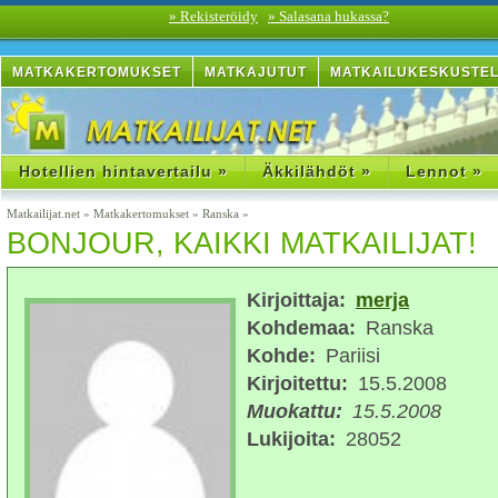
» Rekisteröidy
» Salasana hukassa?
MATKAKERTOMUKSET
MATKAJUTUT
MATKAILUKESKUSTE
Hotellien hintavertailu »
Äkkilähdöt »
Lennot »
Matkailijat.net
»
Matkakertomukset
»
Ranska
»
BONJOUR, KAIKKI MATKAILIJAT!
Kirjoittaja:
merja
Kohdemaa:
Ranska
Kohde:
Pariisi
Kirjoitettu:
15.5.2008
Muokattu:
15.5.2008
Lukijoita:
28052