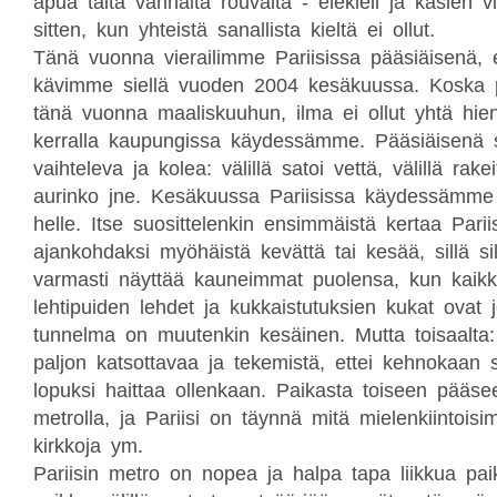
apua tältä vanhalta rouvalta - elekieli ja käsien vi
sitten, kun yhteistä sanallista kieltä ei ollut.
Tänä vuonna vierailimme Pariisissa pääsiäisenä, ed
kävimme siellä vuoden 2004 kesäkuussa. Koska pä
tänä vuonna maaliskuuhun, ilma ei ollut yhtä hien
kerralla kaupungissa käydessämme. Pääsiäisenä s
vaihteleva ja kolea: välillä satoi vettä, välillä rakeit
aurinko jne. Kesäkuussa Pariisissa käydessämme 
helle. Itse suosittelenkin ensimmäistä kertaa Parii
ajankohdaksi myöhäistä kevättä tai kesää, sillä si
varmasti näyttää kauneimmat puolensa, kun kaikk
lehtipuiden lehdet ja kukkaistutuksien kukat ovat 
tunnelma on muutenkin kesäinen. Mutta toisaalta: 
paljon katsottavaa ja tekemistä, ettei kehnokaan 
lopuksi haittaa ollenkaan. Paikasta toiseen pääse
metrolla, ja Pariisi on täynnä mitä mielenkiintoisi
kirkkoja ym.
Pariisin metro on nopea ja halpa tapa liikkua pai