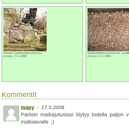
Patsaita Luxembourgin puistossa
Katakombeihin koottuja luu- ja pää
(Lisätty: 15.5.2008)
(Lisätty: 15.5.2008)
Kommentit
mapy
-
17.5.2008
Pariisin matkajutustasi löytyy todella paljon v
matkaavalle :)