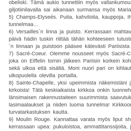
obeliski. Tämä aukio tunnettiin myös vallankumou
giljotiinilavalla sai aikanaan surmansa myös Maria
5)
Champs-Elyseés. Puita, kahviloita, kauppoja, ih
tunnelmaa…
6)
Versailles´n linna ja puisto. Kerrassaan mahta
päivä hädin tuskin riittää tähän kohteeseen tutust
´n linnaan ja puistoon pääsee kätevästi Pariisista
7)
Sacré-Coeur. Olemme nousseet myös Sacré-Coe
joka on Eiffelin tornin jälkeen Pariisin korkein ko
sekä ulkoa että sisältä. Moni nuori pari on kihlau
ulkopuolella olevilla portailla.
8)
Sainte-Chapelle, yksi upeimmista näkemistäni 
kirkoista! Tätä keskiaikaista kirkkoa onkin luonneh
länsimaisen rakennustaiteen suurimmista saavutuk
lasimaalaukset ja niiden luoma tunnelma! Kirkk
turvatarkastuksen kautta.
9)
Moulin Rouge. Kannattaa varata myös liput s
kerrassaan upea: pukuloistoa, ammattitanssijoita, j