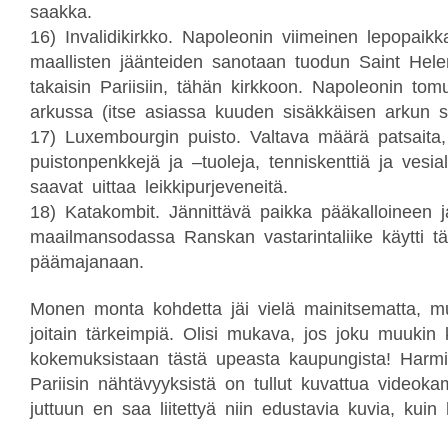
saakka.
16)
Invalidikirkko. Napoleonin viimeinen lepopaik
maallisten jäänteiden sanotaan tuodun Saint Hele
takaisin Pariisiin, tähän kirkkoon. Napoleonin to
arkussa (itse asiassa kuuden sisäkkäisen arkun si
17)
Luxembourgin puisto. Valtava määrä patsaita, 
puistonpenkkejä ja –tuoleja, tenniskenttiä ja vesial
saavat uittaa leikkipurjeveneitä.
18)
Katakombit. Jännittävä paikka pääkalloineen j
maailmansodassa Ranskan vastarintaliike käytti t
päämajanaan.
Monen monta kohdetta jäi vielä mainitsematta, mu
joitain tärkeimpiä. Olisi mukava, jos joku muukin
kokemuksistaan tästä upeasta kaupungista! Harmi
Pariisin nähtävyyksistä on tullut kuvattua videoka
juttuun en saa liitettyä niin edustavia kuvia, kuin 