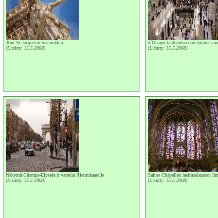
Tour St-Jacquesin vesinokkia
d´Orsayn taidemuseo on entinen rau
(Lisätty: 15.5.2008)
(Lisätty: 15.5.2008)
Näkymä Champs-Elyseés´n varrelta Riemukaarelle
Sainte Chapellen lasimaalausten ihm
(Lisätty: 15.5.2008)
(Lisätty: 15.5.2008)