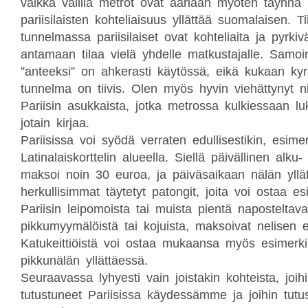
vaikka välillä metrot ovat ääriään myöten täynnä 
pariisilaisten kohteliaisuus yllättää suomalaisen. Ti
tunnelmassa pariisilaiset ovat kohteliaita ja pyrkiv
antamaan tilaa vielä yhdelle matkustajalle. Samoi
”anteeksi” on ahkerasti käytössä, eikä kukaan kyr
tunnelma on tiivis. Olen myös hyvin viehättynyt nii
Pariisin asukkaista, jotka metrossa kulkiessaan l
jotain kirjaa.
Pariisissa voi syödä verraten edullisestikin, esimer
Latinalaiskorttelin alueella. Siellä päivällinen alku-
maksoi noin 30 euroa, ja päiväsaikaan nälän yllä
herkullisimmat täytetyt patongit, joita voi ostaa es
Pariisin leipomoista tai muista pientä naposteltav
pikkumyymälöistä tai kojuista, maksoivat nelisen 
Katukeittiöistä voi ostaa mukaansa myös esimerkiks
pikkunälän yllättäessä.
Seuraavassa lyhyesti vain joistakin kohteista, joi
tutustuneet Pariisissa käydessämme ja joihin tut