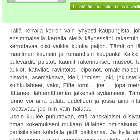
Tällä kerralla kerron vain lyhyesti kaupungista, jo
ensimmäisellä kerralla siellä käydessäni rakastuin 
kerrottavaa olisi vaikka kuinka paljon. Tämä on l
maailman kaunein ja romanttisin kaupunki! Kaikki
bulevardit, puistot, kauniit rakennukset, museot, t
aukiot, kahvilat, ravintolat, leipomot, omaleimaise
historia, asemakaava, kieli, ihmiset, joki, jokiristeilyt
suihkulähteet, valot, Eiffel-torni… jne. – jopa metr
jättäneet lähtemättömän jälkensä sydämeeni. Tä
jonne voi aina palata uudelleen ja jossa aina riitt
koettavaa, jos niin vain haluaa.
Usein kuulee puhuttavan, että ranskalaiset olisiva
oman kokemukseni mukaan tällainen ominaisuus 
pariisilaisten kohdalla pidä paikkansa. Ja kyllä ai