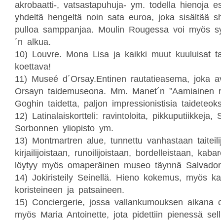
akrobaatti-, vatsastapuhuja- ym. todella hienoja es
yhdeltä hengeltä noin sata euroa, joka sisältää s
pulloa samppanjaa. Moulin Rougessa voi myös 
´n alkua.
10)
Louvre. Mona Lisa ja kaikki muut kuuluisat ta
koettava!
11)
Museé d´Orsay.Entinen rautatieasema, joka a
Orsayn taidemuseona. Mm. Manet´n ”Aamiainen ru
Goghin taidetta, paljon impressionistisia taideteoks
12)
Latinalaiskortteli: ravintoloita, pikkuputiikkeja,
Sorbonnen yliopisto ym.
13)
Montmartren alue, tunnettu vanhastaan taiteilij
kirjailijoistaan, runoilijoistaan, bordelleistaan, kab
löytyy myös omaperäinen museo täynnä Salvador D
14)
Jokiristeily Seinellä. Hieno kokemus, myös kai
koristeineen ja patsaineen.
15)
Conciergerie, jossa vallankumouksen aikana o
myös Maria Antoinette, jota pidettiin pienessä se