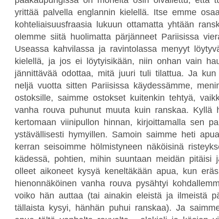
pääkaupungissa on monelta osin oivallettu, että tu
yrittää palvella englannin kielellä. Itse emme o
kohteliaisuusfraasia lukuun ottamatta yhtään rans
olemme siitä huolimatta pärjänneet Pariisissa vie
Useassa kahvilassa ja ravintolassa menyyt löyty
kielellä, ja jos ei löytyisikään, niin onhan vain h
jännittävää odottaa, mitä juuri tuli tilattua. Ja kun
neljä vuotta sitten Pariisissa käydessämme, men
ostoksille, saimme ostokset kuitenkin tehtyä, vaikk
vanha rouva puhunut muuta kuin ranskaa. Kyllä hä
kertomaan viinipullon hinnan, kirjoittamalla sen pa
ystävällisesti hymyillen. Samoin saimme heti apu
kerran seisoimme hölmistyneen näköisinä risteyks
kädessä, pohtien, mihin suuntaan meidän pitäisi
olleet aikoneet kysyä keneltäkään apua, kun eräs
hienonnäköinen vanha rouva pysähtyi kohdallemme
voiko hän auttaa (tai ainakin eleistä ja ilmeistä p
tällaista kysyi, hänhän puhui ranskaa). Ja saim