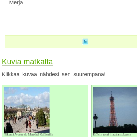
Merja
Kuvia matkalta
Klikkaa kuvaa nähdesi sen suurempana!
Näkymä Avenue du Marechal Gallienille
Eiffelin torni iltavalaistuksessa