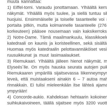
muuta kannattaa:
1)
Eiffel-torni. Varaudu jonottamaan. Ylhäältä ker
näkymät. Ylhäällä myös tuulee, ja siellä tuntuu sil
huojuisi. Ensimmäiselle ja toiselle tasanteelle vo
portaita pitkin, mutta kolmannelle tasanteelle (
276
korkeuteen) pääsee nousemaan vain kaksikerroksisi
2)
Notre-Dame. Tämä maailmankuulu, klassikkoelo
katedraali on kaunis ja koristeellinen, sekä sisältä
Huomaa myös katedraalin pelottavannäköiset ves
ruusuikkunat ja muut lasimaalaukset.
3)
Riemukaari. Ylhäältä jälleen hienot näkymät,
Elyseés´lle. On myös hauska seurata autojen pui
Riemukaaren ympärillä sijaitsevassa liikenneympyr
leveä, että muistaakseni ainakin 6 – 7 autoa m
rinnakkain. Ei tulisi mieleenkään itse lähteä aja
ympyrään!
4)
Concorde-aukio. Kahdeksan hehtaarin kokoinen
suihkukaivoineen, täällä sijaitsee myös 3200 vuot