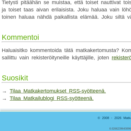
Tietysti pitäähän se muistaa, että toiset nauttivat to
ja toiset taas aivan erilaisista. Joku haluaa vain löhöt
toinen haluaa nähdä paikallista elämää. Joku siltä väl
Kommentoi
Haluaisitko kommentoida tätä matkakertomusta? Kom
sallittu vain rekisteröityneille käyttäjille, joten
rekister
Suosikit
→
Tilaa Matkakertomukset RSS-syötteenä.
→
Tilaa Matkailublogi RSS-syötteenä.
© 2008 - 2026 Matkai
0.0266239643096