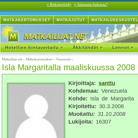
» Rekisteröidy
» Salasana hukassa?
MATKAKERTOMUKSET
MATKAJUTUT
MATKAILUKESKUSTE
Hotellien hintavertailu »
Äkkilähdöt »
Lennot »
Matkailijat.net
»
Matkakertomukset
»
Venezuela
»
Isla Margaritalla maaliskuussa 2008
Kirjoittaja:
santtu
Kohdemaa:
Venezuela
Kohde:
Isla de Margarita
Kirjoitettu:
30.3.2008
Muokattu:
31.10.2008
Lukijoita:
16307