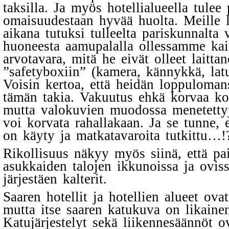
taksilla. Ja myös hotellialueella tulee 
omaisuudestaan hyvää huolta. Meill
aikana tutuksi tulleelta pariskunnalta v
huoneesta aamupalalla ollessamme kai
arvotavara, mitä he eivät olleet laittan
”safetyboxiin” (kamera, kännykkä, latu
Voisin kertoa, että heidän loppulomans
tämän takia.
Vakuutus ehkä korvaa ko.
mutta valokuvien muodossa menetettyj
voi korvata rahallakaan. Ja se tunne, 
on käyty ja matkatavaroita tutkittu…!
Rikollisuus näkyy myös siinä, että pai
asukkaiden talojen ikkunoissa ja ovis
järjestäen kalterit.
Saaren hotellit ja hotellien alueet ovat 
mutta itse saaren katukuva on likaine
Katujärjestelyt sekä liikennesäännöt o