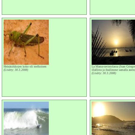
Heinäsirkkojen koko oli melkoinen
La Mama-ravintolassa (Juan Griego
(Lisätty: 30.3.2008)
illallista ja ihailimme samalla auri
(Lisätty: 30.3.2008)