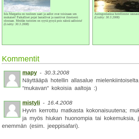
Isla Margarita on tuulinen saari ja aallot ovat toisinaan sen
Auringonlaskua hotellimme rannass
mukaiset! Paikalliset pojat lautailivat ja nauttivat ilmeisesti
(Lisätty: 30.3.2008)
olostaan. Meidän turistien on syytä pysyä pois näistä aalloista!
(Lisätty: 30.3.2008)
Kommentit
mapy
-
30.3.2008
Näyttääpä hotellin allasalue mielenkiintoiselt
"mukavan" kokoisia aaltoja :)
mistyli
-
16.4.2008
Hyvin kerrottu matkasta kokonaisuutena; mu
ja myös hiukan huonompia tai kokemuksia, jo
enemmän (esim. jeeppisafari).