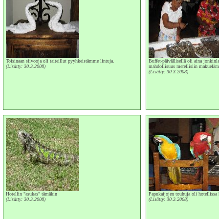
Toisinaan siivooja oli taiteillut pyyhkeistämme lintuja.
Buffet-päivällisellä oli aina jonkin
(Lisätty: 30.3.2008)
mahdollisuus merellisiin makueläm
(Lisätty: 30.3.2008)
Hotellin "asukas" tämäkin
Papukaijojen touhuja oli hotellissa 
(Lisätty: 30.3.2008)
(Lisätty: 30.3.2008)