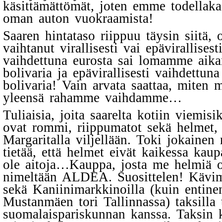
käsittämättömät, joten emme todellaka
oman auton vuokraamista!
Saaren hintataso riippuu täysin siitä,
vaihtanut virallisesti vai epävirallisesti
vaihdettuna eurosta sai lomamme aika
bolivaria ja epävirallisesti vaihdettuna
bolivaria! Vain arvata saattaa, miten m
yleensä rahamme vaihdamme…
Tuliaisia, joita saarelta kotiin viemisi
ovat rommi, riippumatot sekä helmet, 
Margaritalla viljellään. Toki jokainen 
tietää, että helmet eivät kaikessa kau
ole aitoja…Kauppa, josta me helmiä 
nimeltään ALDEA. Suosittelen! Kävim
sekä Kaniinimarkkinoilla (kuin entine
Mustanmäen tori Tallinnassa) taksilla 
suomalaispariskunnan kanssa. Taksin 