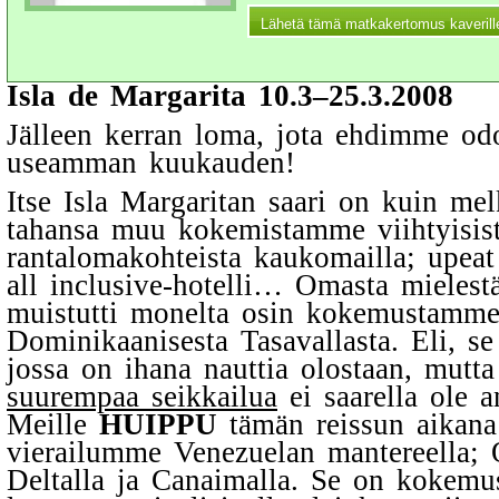
Isla de Margarita 10.3–25.3.2008
Jälleen kerran loma, jota ehdimme od
useamman kuukauden!
Itse Isla Margaritan saari on kuin me
tahansa muu kokemistamme viihtyisis
rantalomakohteista kaukomailla; upeat
all inclusive-hotelli… Omasta mielestä
muistutti monelta osin kokemustamm
Dominikaanisesta Tasavallasta. Eli, se
jossa on ihana nauttia olostaan, mutt
suurempaa seikkailua
ei saarella ole a
Meille
HUIPPU
tämän reissun aikana
vierailumme Venezuelan mantereella; 
Deltalla ja Canaimalla. Se on kokemus