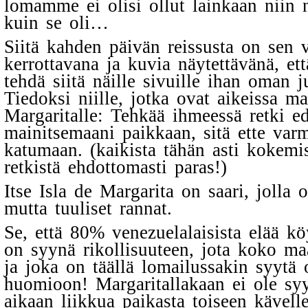
lomamme ei olisi ollut lainkaan niin 
kuin se oli…
Siitä kahden päivän reissusta on sen 
kerrottavana ja kuvia näytettävänä, ett
tehdä siitä näille sivuille ihan oman j
Tiedoksi niille, jotka ovat aikeissa ma
Margaritalle: Tehkää ihmeessä retki ed
mainitsemaani paikkaan, sitä ette varm
katumaan. (kaikista tähän asti kokem
retkistä ehdottomasti paras!)
Itse Isla de Margarita on saari, jolla 
mutta tuuliset rannat.
Se, että 80% venezuelalaisista elää kö
on syynä rikollisuuteen, jota koko ma
ja joka on täällä lomailussakin syytä 
huomioon! Margaritallakaan ei ole sy
aikaan liikkua paikasta toiseen kävell