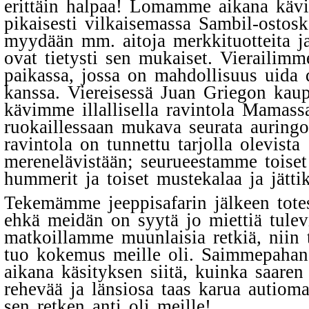
erittäin halpaa! Lomamme aikana kä
pikaisesti vilkaisemassa Sambil-ostosk
myydään mm. aitoja merkkituotteita j
ovat tietysti sen mukaiset. Vierailim
paikassa, jossa on mahdollisuus uida d
kanssa. Viereisessä Juan Griegon kau
kävimme illallisella ravintola Mamass
ruokaillessaan mukava seurata auring
ravintola on tunnettu tarjolla olevista
merenelävistään; seurueestamme toiset
hummerit ja toiset mustekalaa ja jätti
Tekemämme jeeppisafarin jälkeen tote
ehkä meidän on syytä jo miettiä tulev
matkoillamme muunlaisia retkiä, niin 
tuo kokemus meille oli.
Saimmepahan 
aikana käsityksen siitä, kuinka saaren
rehevää ja länsiosa taas karua autioma
sen retken anti oli meille!