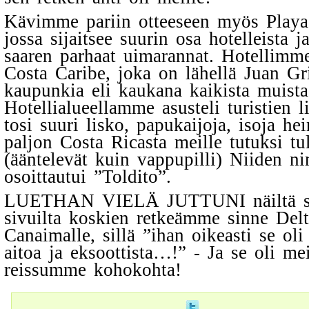
Kävimme pariin otteeseen myös Playa
jossa sijaitsee suurin osa hotelleista 
saaren parhaat uimarannat. Hotellimm
Costa Caribe, joka on lähellä Juan Gr
kaupunkia eli kaukana kaikista muista 
Hotellialueellamme asusteli turistien l
tosi suuri lisko, papukaijoja, isoja hei
paljon Costa Ricasta meille tutuksi tul
(ääntelevät kuin vappupilli) Niiden n
osoittautui ”Toldito”.
LUETHAN VIELÄ JUTTUNI näiltä sa
sivuilta koskien retkeämme sinne Delt
Canaimalle, sillä ”ihan oikeasti se oli 
aitoa ja eksoottista…!” - Ja se oli m
reissumme kohokohta!