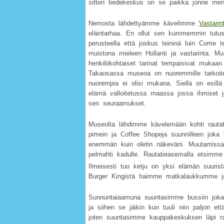
sitten tiedekeskus on se paikka jonne m
Nemosta lähdettyämme kävelimme
Vastari
eläintarhaa. En ollut sen kummemmin tutus
perusteella että joskus teininä luin Corrie 
muistona mieleen Hollanti ja vastarinta. Mu
henkilökohtaiset tarinat tempaisivat mukaan
Takaosassa museoa on nuoremmille tarkoite
nuorempia ei olisi mukana. Siellä on esillä n
elämä valloitetussa maassa jossa ihmiset 
sen seuraamukset.
Museolta lähdimme kävelemään kohti rautatie
pimein ja Coffee Shopeja suunnilleen joka ko
enemmän kuin oletin näkeväni. Muutamissa 
pelmahti kadulle. Rautatieasemalla etsimm
Ilmeisesti tuo ketju on yksi elämän suurist
Burger Kingistä haimme matkalaukkumme j
Sunnuntaiaamuna suuntasimme bussiin joka 
ja siihen se jäikin kun tuuli niin paljon et
joten suuntasimme kauppakeskuksen läpi rai