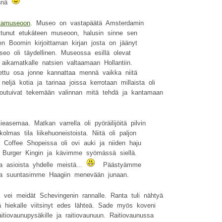
ennä
ntamuseoon
. Museo on vastapäätä Amsterdamin
tunut etukäteen museoon, halusin sinne sen
ten Boomin kirjoittaman kirjan josta on jäänyt
seo oli täydellinen. Museossa esillä olevat
 aikamatkalle natsien valtaamaan Hollantiin.
ttu osa jonne kannattaa mennä vaikka niitä
eljä kotia ja tarinaa joissa kerrotaan millaista oli
joutuivat tekemään valinnan mitä tehdä ja kantamaan
asemaa. Matkan varrella oli pyöräilijöitä pilvin
lmas tila liikehuoneistoista. Niitä oli paljon
Coffee Shopeissa oli ovi auki ja niiden haju
e Burger Kingin ja kävimme syömässä siellä.
a asioista yhdelle meistä...
Päästyämme
a suuntasimme Haagiin menevään junaan.
vei meidät Schevingenin rannalle. Ranta tuli nähtyä
tä hiekalle viitsinyt edes lähteä. Sade myös koveni
tiovaunupysäkille ja raitiovaunuun. Raitiovaunussa