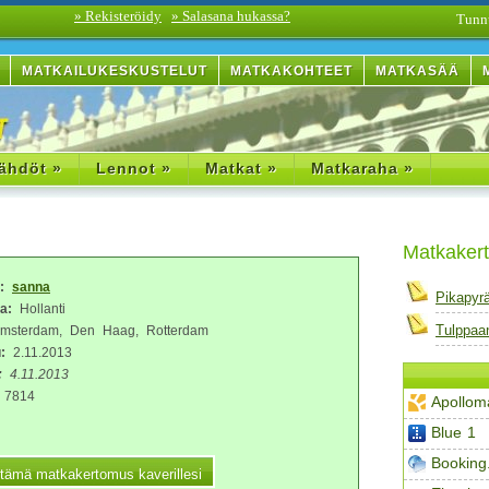
» Rekisteröidy
» Salasana hukassa?
Tunn
MATKAILUKESKUSTELUT
MATKAKOHTEET
MATKASÄÄ
ähdöt »
Lennot »
Matkat »
Matkaraha »
Matkakert
a:
sanna
Pikapyr
a:
Hollanti
Tulppaa
sterdam, Den Haag, Rotterdam
:
2.11.2013
:
4.11.2013
7814
Apollom
Blue 1
Booking