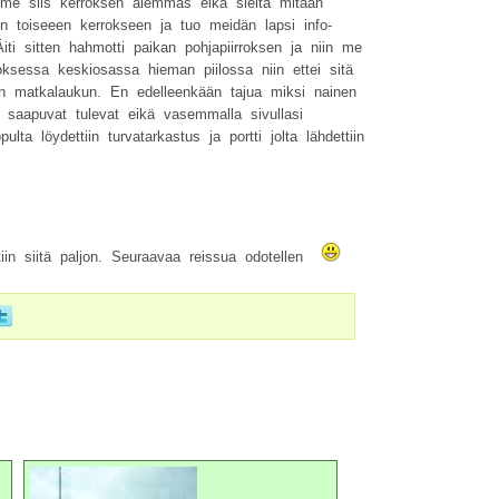
mme siis kerroksen alemmas eikä sieltä mitään
in toiseeen kerrokseen ja tuo meidän lapsi info-
Äiti sitten hahmotti paikan pohjapiirroksen ja niin me
roksessa keskiosassa hieman piilossa niin ettei sitä
n matkalaukun. En edelleenkään tajua miksi nainen
e saapuvat tulevat eikä vasemmalla sivullasi
ta löydettiin turvatarkastus ja portti jolta lähdettiin
ttiin siitä paljon. Seuraavaa reissua odotellen