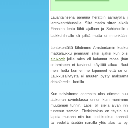
Lauantainsena aamuna herättiin aamuyöllä j
lentokenttäbussille. Siitä matka sitten alko
Finnairin lento lähti ajallaan ja Schipholil
laukkuhihnalle oli pitkä mutta ei mitenkään 
Lentokentältä lähdimme Amsterdamin keskusra
matkalaukku jemmaan siksi ajaksi kun olis
sirukortit
joille mies oli ladannut rahaa (hän
ostamiseen ei tarvinnut käyttää aikaa. Rau
meni hetki kun emme tajunneet että se on ku
Laukkusäilytystä ei muuten pysty maksama
debid/credit -kortilla.
Kun selvisimme asemalta ulos otimme suu
alakerran ravintolassa ennen kuin menimm
muutaman tunnin. Lapsi oli siellä aivan inno
tuntenut samoin. Tiedekeskus on täysin suu
lapsia mukana niin tuo tiedekeskus kannatta
tai vedellä itseään naruilla ylös alas tai py