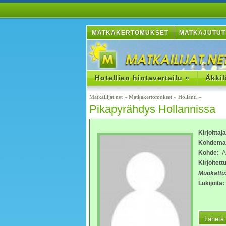
MATKAKERTOMUKSET
MATKAJUTUT
Hotellien hintavertailu »
Äkkil
Matkailijat.net
»
Matkakertomukset
»
Hollanti
»
Pikapyrähdys Hollannissa
Kirjoittaj
Kohdema
Kohde:
Am
Kirjoitettu
Muokattu
Lukijoita: