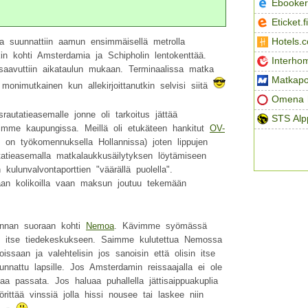
Ebooker
Eticket.fi
Hotels.
a suunnattiin aamun ensimmäisellä metrolla
ikin kohti Amsterdamia ja Schipholin lentokenttää.
Interho
le saavuttiin aikataulun mukaan. Terminaalissa matka
Matkapo
monimutkainen kun allekirjoittanutkin selvisi siitä
Omena h
utatieasemalle jonne oli tarkoitus jättää
STS Alp
imme kaupungissa. Meillä oli etukäteen hankitut
OV-
 on työkomennuksella Hollannissa) joten lippujen
tatieasemalla matkalaukkusäilytyksen löytämiseen
lunvalvontaporttien "väärällä puolella".
an kolikoilla vaan maksun joutuu tekemään
nnan suoraan kohti
Nemoa
. Kävimme syömässä
e itse tiedekeskukseen. Saimme kulutettua Nemossa
issaan ja valehtelisin jos sanoisin että olisin itse
nnattu lapsille. Jos Amsterdamin reissaajalla ei ole
a passata. Jos haluaa puhallella jättisaippuakuplia
örittää vinssiä jolla hissi nousee tai laskee niin