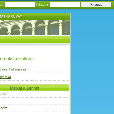
us:
Salasana:
MATKAKUVAT
omuksia Hollanti
ähdys Hollannissa
nimatka
Matkat & Lennot
atkat
.com