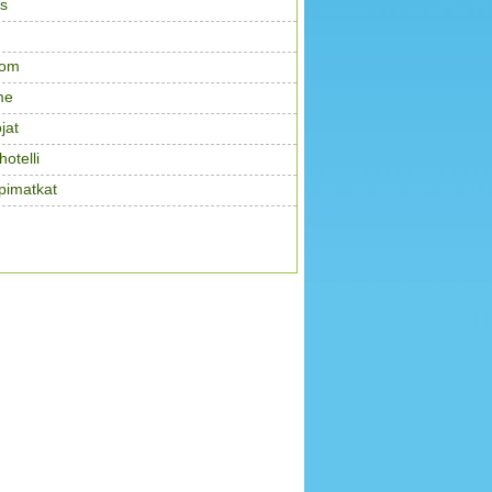
s
com
me
jat
otelli
pimatkat