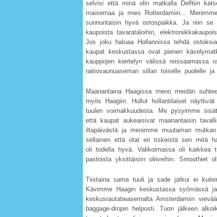
selvisi että minä olin matkalla Delftiin ka
maisemaa ja mies Rotterdamiin... Menimme 
sunnuntaisin hyvä ostospaikka. Ja niin se 
kaupoista tavarataloihin, elektroniikkakaupois
Jos joku haluaa Hollannissa tehdä ostoksia
kaupat keskustassa ovat pienen kävelyma
kauppojen kiertelyn välissä reissaamassa ra
raitiovaunuaseman sillan toiselle puolelle j
Maanantaina Haagissa meno meidän suhteen 
myös Haagiin. Hullut hollantilaiset näyttivät
tuulen voimakkuudesta. Me pysyimme sisäti
että kaupat aukeaisivat maanantaisin tava
iltapäivästä ja menimme muutaman mutka
sellainen että otat eri tiskeistä sen mitä 
oli todella hyvä. Valikoimassa oli kaikkea tu
pastoista yksittäisiin oliiveihin. Smoothiet 
Tiistaina sama tuuli ja sade jatkui ei kui
Kävimme Haagin keskustassa syömässä ja s
keskusrautatieasemalta Amsterdamiin vievä
baggage-dropin helposti. Tuon jälkeen alkoi