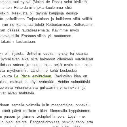
tsomaan tuulimyllyä (Molen de Roos) sekä idyllistä
sitten Rotterdamiin joka kuulemma olisi
olikin. Keskusta oli täynnä kauppoja desing-
ta paikalliseen Tarjoustaloon ja kaikkeen siltä väliltä.
 niin ne kannattaa tehdä Rotterdamissa. Rotterdamin
tkan päässä rautatieasemalta. Kävimme myös
itiovaunulla Erasmus-sillan yli muutaman
a takaisin keskustaan.
oli hiljaista. Britteihin osuva myrsky toi osansa
 pyöräilevän eikä niitä haitannut ollenkaan varoitukset
loissa sateen ja tuulen takia sekä myös sen takia
llista myöhemmin. Lähdimme kohti keskustaa
n kautta
La Place -ravintolaan
. Ravintolan idea on
haluat, maksat ja käyt syömään. Heidän salaattitiski
oreista vihanneksista grillattuihin vihanneksiin ja
olivat aivan mahtavia.
tenkaan samalla voimalla kuin maanantaina, onneksi.
iinä päivä melkein olikin. Illemmalla hyppäsimme
än junaan ja jäimme Schipholilla pois. Löysimme
kin pieni etsintä. Baggage-dropissa henkilö sanoi että