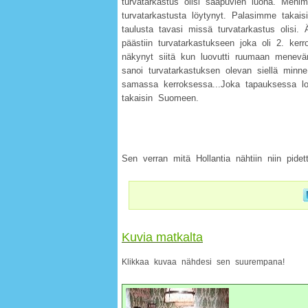
turvatarkastus olisi saapuvien luona. Meni
turvatarkastusta löytynyt. Palasimme takais
taulusta tavasi missä turvatarkastus olisi. 
päästiin turvatarkastukseen joka oli 2. ker
näkynyt siitä kun luovutti ruumaan menevä
sanoi turvatarkastuksen olevan siellä minn
samassa kerroksessa...Joka tapauksessa lopul
takaisin Suomeen.
Sen verran mitä Hollantia nähtiin niin pide
Kuvia matkalta
Klikkaa kuvaa nähdesi sen suurempana!