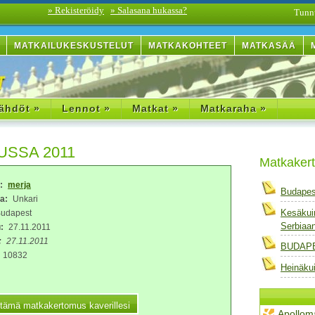
» Rekisteröidy
» Salasana hukassa?
Tunn
MATKAILUKESKUSTELUT
MATKAKOHTEET
MATKASÄÄ
ähdöt »
Lennot »
Matkat »
Matkaraha »
SSA 2011
Matkaker
a:
merja
Budapes
a:
Unkari
Kesäkui
udapest
Serbiaa
:
27.11.2011
:
27.11.2011
BUDAPE
10832
Heinäku
Apollom