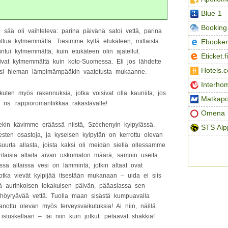
Blue 1
Booking
ää oli vaihteleva: parina päivänä satoi vettä, parina
Ebooker
ettua kylmemmältä. Tiesimme kyllä etukäteen, millaista
untui kylmemmältä, kuin etukäteen olin ajatellut.
Eticket.fi
uivat kylmemmältä kuin koto-Suomessa. Eli jos lähdette
Hotels.
ksi hieman lämpimämpääkin vaatetusta mukaanne.
Interho
uten myös rakennuksia, jotka voisivat olla kauniita, jos
Matkapo
s ns. rappioromantiikkaa rakastavalle!
Omena h
ekin kävimme eräässä niistä, Széchenyin kylpylässä.
STS Alp
iesten osastoja, ja kyseisen kylpylän on kerrottu olevan
urta allasta, joista kaksi oli meidän siellä ollessamme
rilaisia altaita aivan uskomaton määrä, samoin useita
issa altaissa vesi on lämmintä, jotkin altaat ovat
, jotka vievät kylpijää itsestään mukanaan – uida ei siis
ssä aurinkoisen lokakuisen päivän, pääasiassa sen
pa höyryävää vettä. Tuolla maan sisästä kumpuavalla
anottu olevan myös terveysvaikutuksia! Ai niin, näillä
 istuskellaan – tai niin kuin jotkut: pelaavat shakkia!