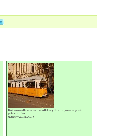
Raitiovaunulla niin kuin muillakin julkisilla pääsee nopeasti
paikasta toiseen.
(Lisätty: 27.11.2011)