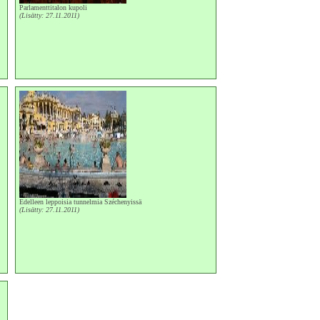
Parlamenttitalon kupoli
(Lisätty: 27.11.2011)
Edelleen leppoisia tunnelmia Széchenyissä
(Lisätty: 27.11.2011)