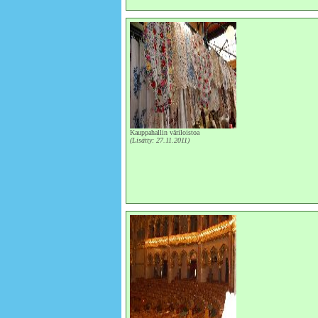
Kauppahallin väriloistoa
(Lisätty: 27.11.2011)