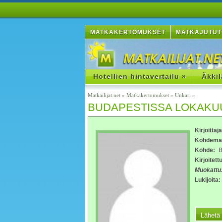
MATKAKERTOMUKSET
MATKAJUTUT
Hotellien hintavertailu »
Äkkil
Matkailijat.net
»
Matkakertomukset
»
Unkari
»
BUDAPESTISSA LOKAKUU
Kirjoittaj
Kohdema
Kohde:
B
Kirjoitettu
Muokattu
Lukijoita: