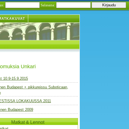
us:
Salasana:
MATKAKUVAT
tomuksia Unkari
t 10.9-15.9.2015
nen Budapest + pikkureissu Suboticaan,
n
STISSA LOKAKUUSSA 2011
inen Budapest 2009
Matkat & Lennot
atkat