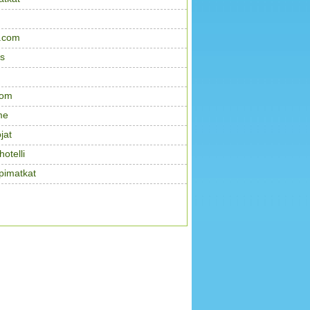
.com
s
com
me
jat
otelli
pimatkat