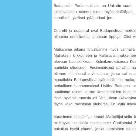
Budapestin Parlamenttitalo on Unkarin suurin
loisteliaaseen rakennukseen myös sisältäpäin. 
kupolisali, ylelliset pääportaat jne.
Operetit ja oopperat ovat Budapestissa meikälä
ettemme onnistuneet saamaan lippuja! Olisi var
Matkamme aikana tutustuimme myös vanhalla 
Matiaksen kirkkoineen ja Kalastajalinnakkeinee
olevaan Luolakirkkoon. Kolmikerroksisessa Ke
pariinkin otteeseen. Ensimmäisenä päivänä naut
étterem -nimisessä ravintolassa, jossa sai naut
muuallakin Budapestissa syödessämme ruoka, vii
herkullinen hanhenmaksa! Lisäksi Budapest on 
nautimme usean kerran konditorioiden herkullis
tästä hyvästä ruuasta oli Vati Utcan (kävelykad
myös koko ravintolan yleisilme. En kyllä ikäv
Varasimme hotellin ja lennot Matkailijat.netin
mielihyvin suositella hotelliamme Continental Z
nukuttua hyvät yöunet, jonka aamiainen oli ruht