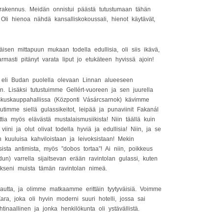
 rakennus. Meidän onnistui päästä tutustumaan tähän
Oli hienoa nähdä kansalliskokoussali, hienot käytävät,
isen mittapuun mukaan todella edullisia, oli siis ikävä,
masti pitänyt varata liput jo etukäteen hyvissä ajoin!
eli Budan puolella olevaan Linnan alueeseen
n. Lisäksi tutustuimme Gellért-vuoreen ja sen juurella
skuskauppahallissa (Központi Vásárcsarnok) kävimme
imme siellä gulassikeitot, leipää ja punaviinit Fakanál
tia myös elävästä mustalaismusiikista! Niin täällä kuin
ni ja olut olivat todella hyviä ja edullisia! Niin, ja se
kuuluisa kahviloistaan ja leivoksistaan! Mekin
ista antimista, myös ”dobos tortaa”! Ai niin, poikkeus
un) varrella sijaitsevan erään ravintolan gulassi, kuten
äkseni muista tämän ravintolan nimeä.
 kautta, ja olimme matkaamme erittäin tyytyväisiä. Voimme
ara, joka oli hyvin moderni suuri hotelli, jossa sai
inaallinen ja jonka henkilökunta oli ystävällistä.