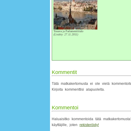
Tonava ja Parlamenttitalo
(Lisätty: 27.11.2011)
Kommentit
Tätä matkakertomusta ei ole vielä kommentoi
Kirjoita kommenttisi alapuolelta.
Kommentoi
Haluaisitko kommentoida tätä matkakertomusta? 
käyttäjille, joten
rekisteröidy!