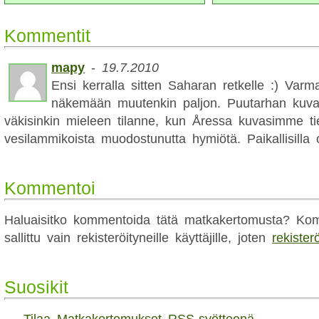
Kommentit
mapy
-
19.7.2010
Ensi kerralla sitten Saharan retkelle :) Varma
näkemään muutenkin paljon. Puutarhan kuva
väkisinkin mieleen tilanne, kun Åressa kuvasimme tie
vesilammikoista muodostunutta hymiötä. Paikallisilla 
Kommentoi
Haluaisitko kommentoida tätä matkakertomusta? Kom
sallittu vain rekisteröityneille käyttäjille, joten
rekister
Suosikit
→
Tilaa Matkakertomukset RSS-syötteenä.