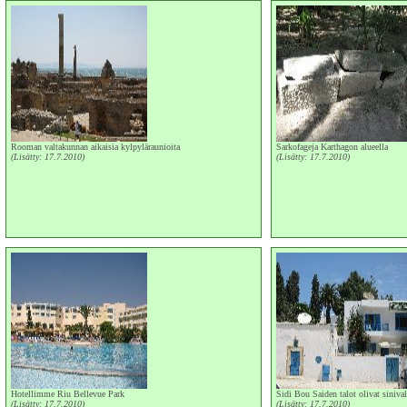
Rooman valtakunnan aikaisia kylpyläraunioita
Sarkofageja Karthagon alueella
(Lisätty: 17.7.2010)
(Lisätty: 17.7.2010)
Hotellimme Riu Bellevue Park
Sidi Bou Saiden talot olivat sinival
(Lisätty: 17.7.2010)
(Lisätty: 17.7.2010)