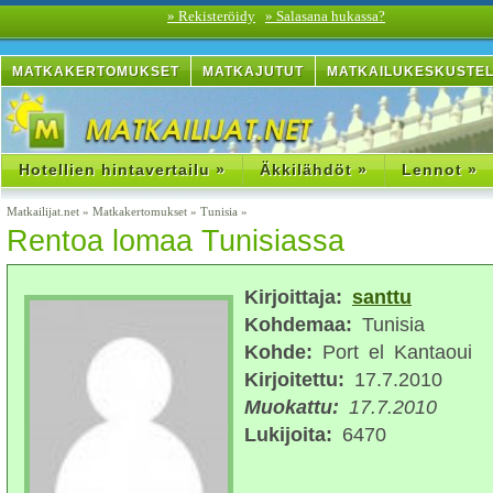
» Rekisteröidy
» Salasana hukassa?
MATKAKERTOMUKSET
MATKAJUTUT
MATKAILUKESKUSTE
Hotellien hintavertailu »
Äkkilähdöt »
Lennot »
Matkailijat.net
»
Matkakertomukset
»
Tunisia
»
Rentoa lomaa Tunisiassa
Kirjoittaja:
santtu
Kohdemaa:
Tunisia
Kohde:
Port el Kantaoui
Kirjoitettu:
17.7.2010
Muokattu:
17.7.2010
Lukijoita:
6470