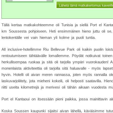
Tällä kertaa matkakohteemme oli Tunisia ja siellä Port el Kant
km Soussesta pohjoiseen. Heti ensimmäinen hieno juttu oli se, 
lentokentälle vei vain hieman yli kolme ja puoli tuntia.
All inclusive-hotellimme Riu Bellevue Park oli kaikin puolin loist
rentoutumiseen tähtäävälle lomallemme. Pöydät notkuivat toinen 
herkullisempaa ruokaa ja sitä oli tarjolla ympäri vuorokauden! All
monenlaista aktiviteettia oli tarjolla sitä haluavalle - myös lapset
hyvin. Hotelli oli aivan meren rannassa, joten myös rannalla ol
laskuvarjoliitely, jota mieheni kokeili, oli helposti saatavilla. Hie
riitti useita kilometrejä ja merivesi oli tähän aikaan vuodesta 
Port el Kantaoui on itsessään pieni paikka, jossa mainittavin al
Koska Soussen kaupunki sijaitsi aivan lähellä, käväisimme tu