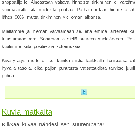
shoppailijoille. Ainoastaan valtava hinnoista tinkiminen ei välttämä
suomalaisille sitä mieluista puuhaa. Parhaimmillaan hinnoista läh
lähes 90%, mutta tinkiminen vie oman aikansa.
Mieltämme jäi hieman vaivaamaan se, että emme lähteneet kah
tutustumaan mm. Saharaan ja siellä suureen suolajärveen. Retke
kuulimme siitä positiivisia kokemuksia.
Kiva yllätys meille oli se, kuinka siistiä kaikkialla Tunisiassa o
hyvällä tasolla, eikä paljon puhutusta vatsataudista tarvitse juur
puhua.
Kuvia matkalta
Klikkaa kuvaa nähdesi sen suurempana!