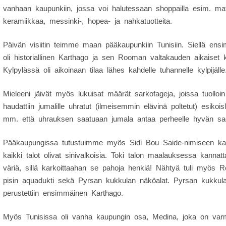
vanhaan kaupunkiin, jossa voi halutessaan shoppailla esim. mat
keramiikkaa, messinki-, hopea- ja nahkatuotteita.
Päivän visiitin teimme maan pääkaupunkiin Tunisiin. Siellä e
oli historiallinen Karthago ja sen Rooman valtakauden aikaiset k
Kylpylässä oli aikoinaan tilaa lähes kahdelle tuhannelle kylpijälle.
Mieleeni jäivät myös lukuisat määrät sarkofageja, joissa tuolloi
haudattiin jumalille uhratut (ilmeisemmin elävinä poltetut) esikoi
mm. että uhrauksen saatuaan jumala antaa perheelle hyvän sa
Pääkaupungissa tutustuimme myös Sidi Bou Saide-nimiseen ka
kaikki talot olivat sinivalkoisia. Toki talon maalauksessa kannatt
väriä, sillä karkoittaahan se pahoja henkiä! Nähtyä tuli myö
pisin aquadukti sekä Pyrsan kukkulan näköalat. Pyrsan kukkul
perustettiin ensimmäinen Karthago.
Myös Tunisissa oli vanha kaupungin osa, Medina, joka on varm