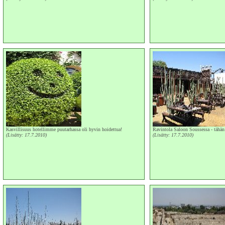
Kasvillisuus hotellimme puutarhassa oli hyvin hoidettua!
Ravintola Saloon Soussessa - tähän a
(Lisätty: 17.7.2010)
(Lisätty: 17.7.2010)