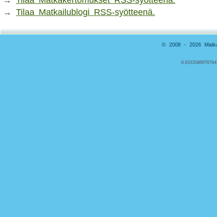
→
Tilaa Matkailublogi RSS-syötteenä.
© 2008 - 2026 Matkai
0.0333580970764