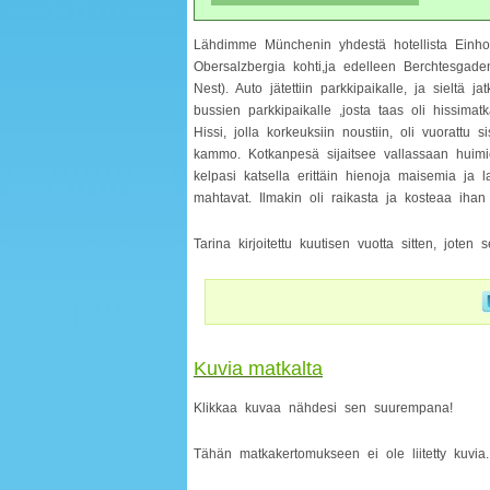
Lähdimme Münchenin yhdestä hotellista Einhor
Obersalzbergia kohti,ja edelleen Berchtesgaden
Nest). Auto jätettiin parkkipaikalle, ja sieltä jat
bussien parkkipaikalle ,josta taas oli hissima
Hissi, jolla korkeuksiin noustiin, oli vuorattu si
kammo. Kotkanpesä sijaitsee vallassaan huimi
kelpasi katsella erittäin hienoja maisemia ja 
mahtavat. Ilmakin oli raikasta ja kosteaa ihan 
Tarina kirjoitettu kuutisen vuotta sitten, jote
Kuvia matkalta
Klikkaa kuvaa nähdesi sen suurempana!
Tähän matkakertomukseen ei ole liitetty kuvia.