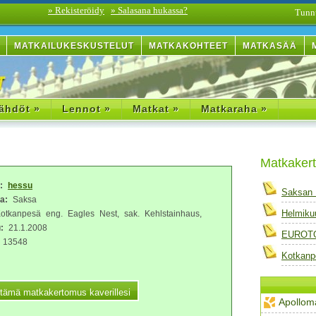
» Rekisteröidy
» Salasana hukassa?
Tunn
MATKAILUKESKUSTELUT
MATKAKOHTEET
MATKASÄÄ
ähdöt »
Lennot »
Matkat »
Matkaraha »
Matkaker
a:
hessu
Saksan 
a:
Saksa
Helmiku
tkanpesä eng. Eagles Nest, sak. Kehlstainhaus,
:
21.1.2008
EUROTO
13548
Kotkanp
Apollom