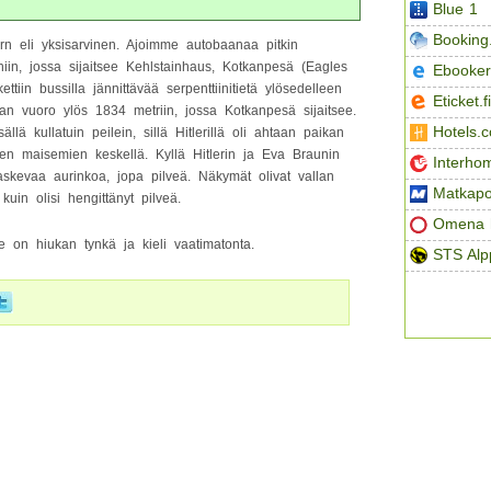
Blue 1
Booking
n eli yksisarvinen. Ajoimme autobaanaa pitkin
iin, jossa sijaitsee Kehlstainhaus, Kotkanpesä (Eagles
Ebooker
kettiin bussilla jännittävää serpenttiinitietä ylösedelleen
Eticket.fi
tkan vuoro ylös 1834 metriin, jossa Kotkanpesä sijaitsee.
Hotels.
sällä kullatuin peilein, sillä Hitlerillä oli ahtaan paikan
en maisemien keskellä. Kyllä Hitlerin ja Eva Braunin
Interho
laskevaa aurinkoa, jopa pilveä. Näkymät olivat vallan
Matkapo
kuin olisi hengittänyt pilveä.
Omena h
n se on hiukan tynkä ja kieli vaatimatonta.
STS Alp