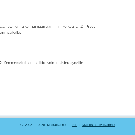
ätä jotenkin alko huimaamaan niin korkealla :D Pilvet
äni paikalla.
Kommentointi on sallittu vain rekisteröityneille
© 2008 - 2026 Matkailijat.net |
Info
|
Mainosta sivuillamme