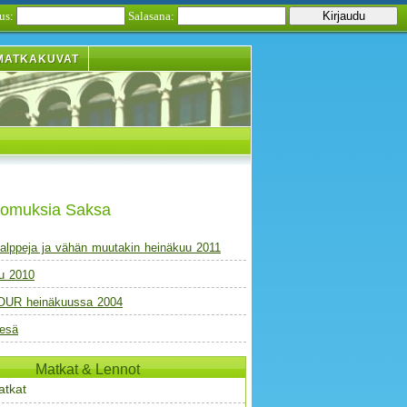
us:
Salasana:
MATKAKUVAT
tomuksia Saksa
alppeja ja vähän muutakin heinäkuu 2011
u 2010
UR heinäkuussa 2004
esä
Matkat & Lennot
atkat