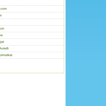
.com
s
com
me
jat
otelli
pimatkat