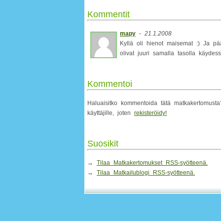
Kommentit
mapy
-
21.1.2008
Kyllä oli hienot maisemat :) Ja pä
olivat juuri samalla tasolla käydess
Kommentoi
Haluaisitko kommentoida tätä matkakertomusta? 
käyttäjille, joten
rekisteröidy!
Suosikit
→
Tilaa Matkakertomukset RSS-syötteenä.
→
Tilaa Matkailublogi RSS-syötteenä.