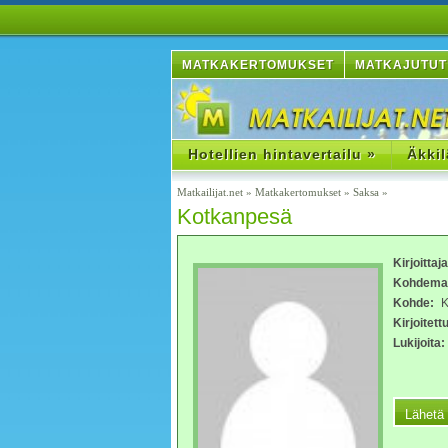
MATKAKERTOMUKSET
MATKAJUTUT
Hotellien hintavertailu »
Äkkil
Matkailijat.net
»
Matkakertomukset
»
Saksa
»
Kotkanpesä
Kirjoittaj
Kohdema
Kohde:
Ko
Kirjoitettu
Lukijoita: