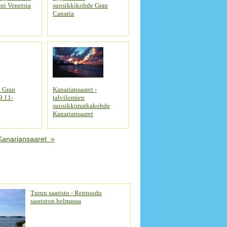
ni Venetsia
suosikkikohde Gran
Canaria
t Gran
Kanariansaaret -
9.11-
talvilomien
suosikkimatkakohde
Kanariansaaret
Kanariansaaret »
Turun saaristo - Rentoudu
saariston helmassa