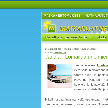
MATKAKERTOMUKSET
MATKAJUTUT
Hotellien hintavertailu »
Äkkil
Matkailijat.net
»
Matkakohteet
»
Kanariansaaret
»
8.8.2011 -
Kanariansaaret
Jandia - Lomailua unelmie
Jandia sijaitsee
Fuertev
viereisellä hiekkarannal
saaren etelä- ja pohjoi
Playa del Matorralin nel
hotelleja ja lomakylää.
alueensa nudisteille ja n
Mikäli haluaa tutustua vielä upeampaan hiek
Jandiasta pohjoiseen, jossa sijaitsee Sotave