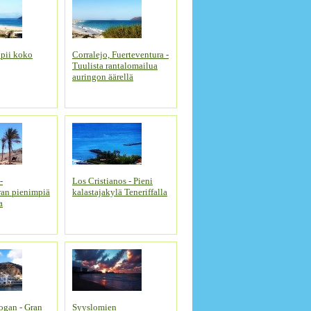
opii koko
Corralejo, Fuerteventura -
Tuulista rantalomailua
auringon äärellä
-
Los Cristianos - Pieni
ran pienimpiä
kalastajakylä Teneriffalla
a
ogan - Gran
Syyslomien