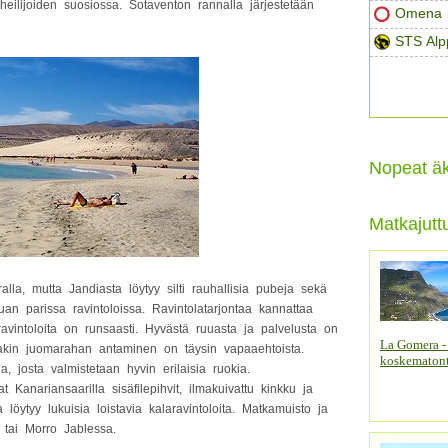
heilijoiden suosiossa. Sotaventon rannalla järjestetään
Omena h
STS Alp
Nopeat äk
Matkajutt
alla, mutta Jandiasta löytyy silti rauhallisia pubeja sekä
uuan parissa ravintoloissa. Ravintolatarjontaa kannattaa
vintoloita on runsaasti. Hyvästä ruuasta ja palvelusta on
La Gomera -
ikkakin juomarahan antaminen on täysin vapaaehtoista.
koskematont
a, josta valmistetaan hyvin erilaisia ruokia.
t Kanariansaarilla sisäfilepihvit, ilmakuivattu kinkku ja
 löytyy lukuisia loistavia kalaravintoloita. Matkamuisto ja
 tai Morro Jablessa.