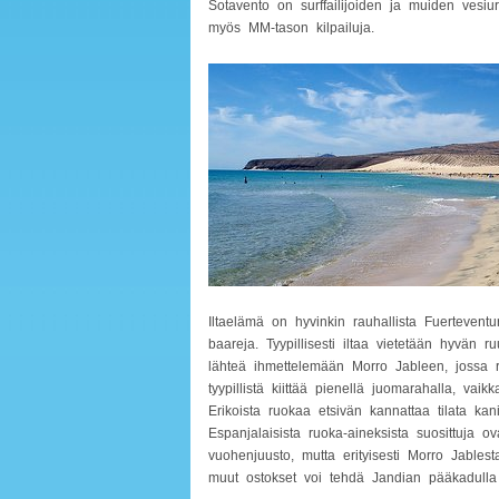
Sotavento on surffailijoiden ja muiden vesiur
myös MM-tason kilpailuja.
Iltaelämä on hyvinkin rauhallista Fuerteventur
baareja. Tyypillisesti iltaa vietetään hyvän r
lähteä ihmettelemään Morro Jableen, jossa ra
tyypillistä kiittää pienellä juomarahalla, va
Erikoista ruokaa etsivän kannattaa tilata kani
Espanjalaisista ruoka-aineksista suosittuja ova
vuohenjuusto, mutta erityisesti Morro Jablesta
muut ostokset voi tehdä Jandian pääkadulla