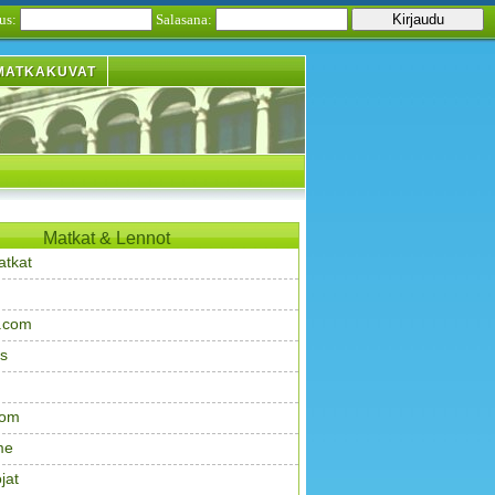
us:
Salasana:
MATKAKUVAT
Matkat & Lennot
atkat
.com
s
com
me
jat