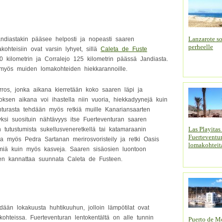
Lanzarote s
andiastakin pääsee helposti ja nopeasti saaren
perheelle
ohteisiin ovat varsin lyhyet, sillä
Caleta de Fuste
90 kilometrin ja Corralejo 125 kilometrin päässä Jandiasta.
 myös muiden lomakohteiden hiekkarannoille.
erros, jonka aikana kierretään koko saaren läpi ja
rroksen aikana voi ihastella niin vuoria, hiekkadyynejä kuin
nturasta tehdään myös retkiä muille Kanariansaarten
yksi suosituin nähtävyys itse Fuerteventuran saaren
Las Playitas 
n tutustumista sukellusveneretkellä tai katamaraanin
Fuerteventu
la myös Pedra Sartanan merirosvoristeily ja retki Oasis
lomakohteit
äimiä kuin myös kasveja. Saaren sisäosien luontoon
ajien kannattaa suunnata Caleta de Fusteen.
ään lokakuusta huhtikuuhun, jolloin lämpötilat ovat
hteissa. Fuerteventuran lentokentältä on alle tunnin
Puerto de M