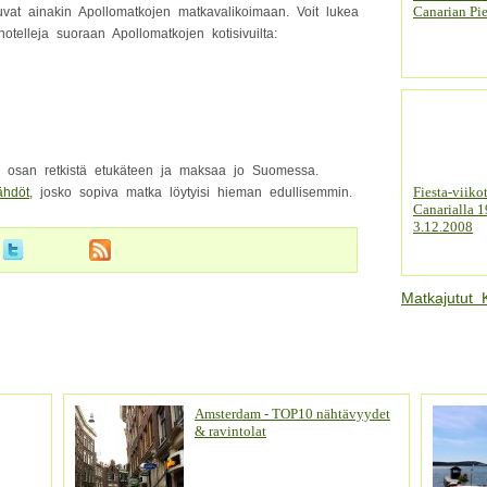
Canarian Pie
vat ainakin Apollomatkojen matkavalikoimaan. Voit lukea
otelleja suoraan Apollomatkojen kotisivuilta:
ös osan retkistä etukäteen ja maksaa jo Suomessa.
Fiesta-viiko
ähdöt
, josko sopiva matka löytyisi hieman edullisemmin.
Canarialla 1
3.12.2008
Matkajutut 
Amsterdam - TOP10 nähtävyydet
& ravintolat