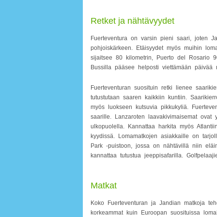
Retket ja nähtävyydet
Fuerteventura on varsin pieni saari, joten J
pohjoiskärkeen. Etäisyydet myös muihin lomak
sijaitsee 80 kilometrin, Puerto del Rosario 
Bussilla pääsee helposti viettämään päivää
Fuerteventuran suosituin retki lienee saariki
tutustutaan saaren kaikkiin kuntiin. Saarikie
myös luokseen kutsuvia pikkukyliä. Fuerteve
saarille. Lanzaroten laavakivimaisemat ovat 
ulkopuolella. Kannattaa harkita myös Atlantii
kyydissä. Lomamatkojen asiakkaille on tarjol
Park -puistoon, jossa on nähtävillä niin el
kannattaa tutustua jeeppisafarilla. Golfpela
Matkat
Koko Fuerteventuran ja Jandian matkoja tehd
korkeammat kuin Euroopan suosituissa lomako