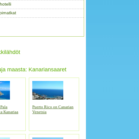
otelli
pimatkat
kilähdöt
uja maasta: Kanariansaaret
 Pala
Puerto Rico on Canarian
a Kanariaa
Venetsia