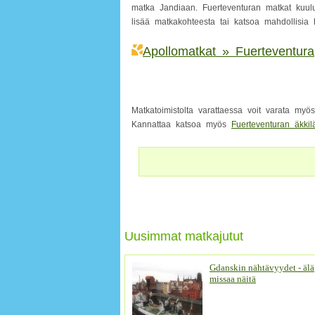
matka Jandiaan. Fuerteventuran matkat kuulu
lisää matkakohteesta tai katsoa mahdollisia h
Apollomatkat » Fuerteventura
Matkatoimistolta varattaessa voit varata my
Kannattaa katsoa myös
Fuerteventuran äkkil
Uusimmat matkajutut
Gdanskin nähtävyydet - älä
missaa näitä