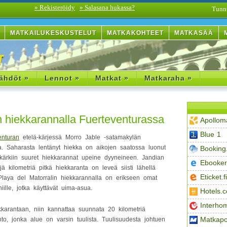
» Rekisteröidy
» Salasana hukassa?
Tunn
MATKAILUKESKUSTELUT
MATKAKOHTEET
MATKASÄÄ
ähdöt »
Lennot »
Matkat »
Matkaraha »
n hiekkarannalla Fuerteventurassa
Apollom
Blue 1
enturan
etelä-kärjessä Morro Jable -satamakylän
la. Saharasta lentänyt hiekka on aikojen saatossa luonut
Booking
skärkiin suuret hiekkarannat upeine dyyneineen. Jandian
Ebooker
jä kilometriä pitkä hiekkaranta on leveä siisti lähellä
Eticket.fi
 Playa del Matorralin hiekkarannalla on erikseen omat
iille, jotka käyttävät uima-asua.
Hotels.
Interho
karantaan, niin kannattaa suunnata 20 kilometriä
Matkapo
nto, jonka alue on varsin tuulista. Tuulisuudesta johtuen