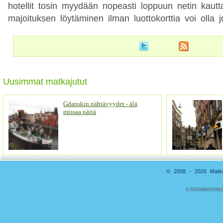
hotellit tosin myydään nopeasti loppuun netin kautt
majoituksen löytäminen ilman luottokorttia voi olla 
Uusimmat matkajutut
Gdanskin nähtävyydet - älä
missaa näitä
© 2008 - 2026 Matkai
0.0335688591003