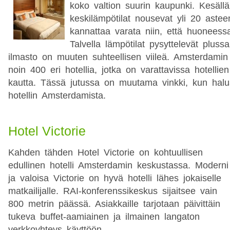
koko valtion suurin kaupunki. Kesäll
keskilämpötilat nousevat yli 20 asteen
kannattaa varata niin, että huoneessa
Talvella lämpötilat pysyttelevät pluss
ilmasto on muuten suhteellisen viileä. Amsterdamin
noin 400 eri hotellia, jotka on varattavissa hotellien
kautta. Tässä jutussa on muutama vinkki, kun halu
hotellin Amsterdamista.
Hotel Victorie
Kahden tähden Hotel Victorie on kohtuullisen
edullinen hotelli Amsterdamin keskustassa. Moderni
ja valoisa Victorie on hyvä hotelli lähes jokaiselle
matkailijalle. RAI-konferenssikeskus sijaitsee vain
800 metrin päässä. Asiakkaille tarjotaan päivittäin
tukeva buffet-aamiainen ja ilmainen langaton
verkkoyhteys käyttöön.