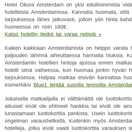
Hotel Okura Amsterdam on yksi edullisimmista viid
hotelleista Amsterdamissa. Kannatta huomata, että h
tarjouksessa lähes jatkuvasti, jolloin yön hinta ka
huoneessa on noin 180€.
Katso hotellin tiedot tai varaa netistä »
Kaiken kaikkiaan Amsterdamista on helppo varata h
paljouden lähinnä aiheuttaessa harmaita hiuksia. Ka
Amsterdamin hotellien hintoja ajoissa ennen matkaa
hotelli siinä vaiheessa, kun huomaa jonkin hyvän ho
tarjouksessa. Halpaa matkaa etsivän kannattaa hu
esimerkiksi
Blue1 lentää suorilla lennoilla Amsterda
Jokaisella matkailijalla ei välttämättä ole luottokortti
aikuiset eivät ole ehtineet hankkia tai eivät ole ain
lunastamaan luottokorttia pankista. Usein luottokort
ongelman varaushetkellä. Kuitenkin myös Amsterd
hotelleja, jotka eivät vaadi luottokorttia varauksen 