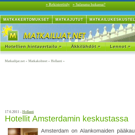
» Rekisteröidy
» Salasana hukassa?
MATKAKERTOMUKSET
MATKAJUTUT
MATKAILUKESKUSTE
Hotellien hintavertailu »
Äkkilähdöt »
Lennot »
Matkailijat.net
»
Matkakohteet
»
Hollanti
»
17.6.2011 -
Hollanti
Hotellit Amsterdamin keskustassa
Amsterdam on Alankomaiden pääkaup