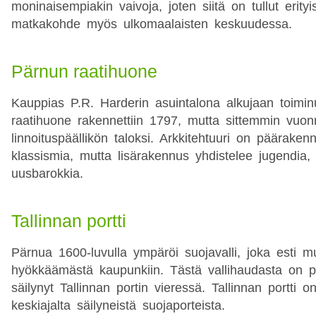
moninaisempiakin vaivoja, joten siitä on tullut erityi
matkakohde myös ulkomaalaisten keskuudessa.
Pärnun raatihuone
Kauppias P.R. Harderin asuintalona alkujaan toimi
raatihuone rakennettiin 1797, mutta sittemmin vuon
linnoituspäällikön taloksi. Arkkitehtuuri on päärake
klassismia, mutta lisärakennus yhdistelee jugendia, 
uusbarokkia.
Tallinnan portti
Pärnua 1600-luvulla ympäröi suojavalli, joka esti m
hyökkäämästä kaupunkiin. Tästä vallihaudasta on 
säilynyt Tallinnan portin vieressä. Tallinnan portti o
keskiajalta säilyneistä suojaporteista.