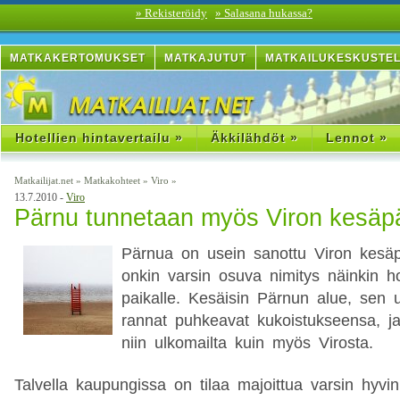
» Rekisteröidy
» Salasana hukassa?
MATKAKERTOMUKSET
MATKAJUTUT
MATKAILUKESKUSTE
Hotellien hintavertailu »
Äkkilähdöt »
Lennot »
Matkailijat.net
»
Matkakohteet
»
Viro
»
13.7.2010 -
Viro
Pärnu tunnetaan myös Viron kesä
Pärnua on usein sanottu Viron kesäp
onkin varsin osuva nimitys näinkin ho
paikalle. Kesäisin Pärnun alue, sen 
rannat puhkeavat kukoistukseensa, ja
niin ulkomailta kuin myös Virosta.
Talvella kaupungissa on tilaa majoittua varsin hyv