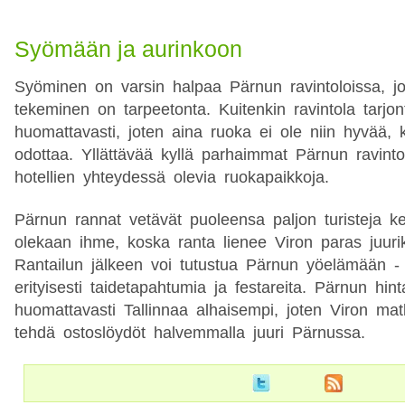
Syömään ja aurinkoon
Syöminen on varsin halpaa Pärnun ravintoloissa, j
tekeminen on tarpeetonta. Kuitenkin ravintola tarjon
huomattavasti, joten aina ruoka ei ole niin hyvää, k
odottaa. Yllättävää kyllä parhaimmat Pärnun ravintol
hotellien yhteydessä olevia ruokapaikkoja.
Pärnun rannat vetävät puoleensa paljon turisteja ke
olekaan ihme, koska ranta lienee Viron paras juurik
Rantailun jälkeen voi tutustua Pärnun yöelämään - 
erityisesti taidetapahtumia ja festareita. Pärnun hin
huomattavasti Tallinnaa alhaisempi, joten Viron mat
tehdä ostoslöydöt halvemmalla juuri Pärnussa.