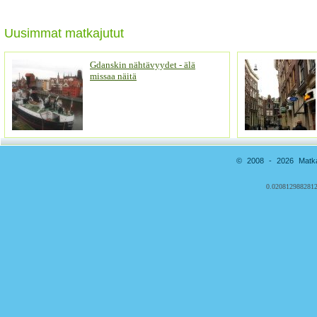
Uusimmat matkajutut
Gdanskin nähtävyydet - älä
missaa näitä
© 2008 - 2026 Matkai
0.0208129882812