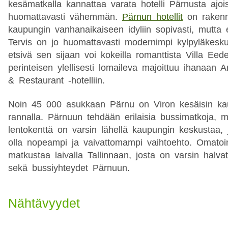
kesämatkalla kannattaa varata hotelli Pärnusta ajoi
huomattavasti vähemmän.
Pärnun hotellit
on rakenne
kaupungin vanhanaikaiseen idyliin sopivasti, mutta 
Tervis on jo huomattavasti modernimpi kylpyläkesku
etsivä sen sijaan voi kokeilla romanttista Villa Eed
perinteisen ylellisesti lomaileva majoittuu ihanaan
& Restaurant -hotelliin.
Noin 45 000 asukkaan Pärnu on Viron kesäisin ka
rannalla. Pärnuun tehdään erilaisia bussimatkoja, 
lentokenttä on varsin lähellä kaupungin keskustaa, 
olla nopeampi ja vaivattomampi vaihtoehto. Omatoim
matkustaa laivalla Tallinnaan, josta on varsin halvat
sekä bussiyhteydet Pärnuun.
Nähtävyydet