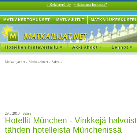
» Rekisteröidy
» Salasana hukassa?
MATKAKERTOMUKSET
MATKAJUTUT
MATKAILUKESKUSTE
Hotellien hintavertailu »
Äkkilähdöt »
Lennot »
Matkailijat.net
»
Matkakohteet
»
Saksa
»
29.5.2010 -
Saksa
Hotellit München - Vinkkejä halvois
tähden hotelleista Münchenissä