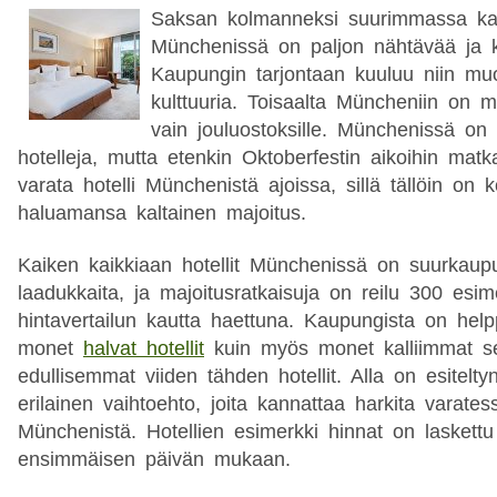
Saksan kolmanneksi suurimmassa ka
Münchenissä on paljon nähtävää ja k
Kaupungin tarjontaan kuuluu niin mu
kulttuuria. Toisaalta Müncheniin on
vain jouluostoksille. Münchenissä on
hotelleja, mutta etenkin Oktoberfestin aikoihin mat
varata hotelli Münchenistä ajoissa, sillä tällöin on 
haluamansa kaltainen majoitus.
Kaiken kaikkiaan hotellit Münchenissä on suurkaup
laadukkaita, ja majoitusratkaisuja on reilu 300 esime
hintavertailun kautta haettuna. Kaupungista on help
monet
halvat hotellit
kuin myös monet kalliimmat s
edullisemmat viiden tähden hotellit. Alla on esitel
erilainen vaihtoehto, joita kannattaa harkita varatess
Münchenistä. Hotellien esimerkki hinnat on laskett
ensimmäisen päivän mukaan.