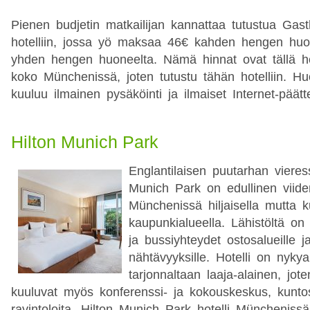
Pienen budjetin matkailijan kannattaa tutustua Gast
hotelliin, jossa yö maksaa 46€ kahden hengen huo
yhden hengen huoneelta. Nämä hinnat ovat tällä he
koko Münchenissä, joten tutustu tähän hotelliin. H
kuuluu ilmainen pysäköinti ja ilmaiset Internet-päätt
Hilton Munich Park
Englantilaisen puutarhan vieress
Munich Park on edullinen viide
Münchenissä hiljaisella mutta k
kaupunkialueella. Lähistöltä on 
ja bussiyhteydet ostosalueille ja h
nähtävyyksille. Hotelli on nykya
tarjonnaltaan laaja-alainen, jot
kuuluvat myös konferenssi- ja kokouskeskus, kuntos
ravintoloita. Hilton Munich Park hotelli Münchenis