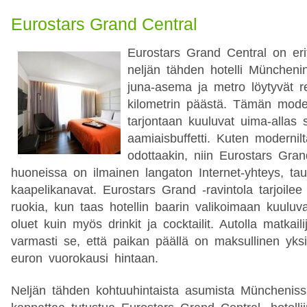
Eurostars Grand Central
Eurostars Grand Central on eri
neljän tähden hotelli Müncheni
juna-asema ja metro löytyvät r
kilometrin päästä. Tämän moder
tarjontaan kuuluvat uima-allas si
aamiaisbuffetti. Kuten modernilta
odottaakin, niin Eurostars Gran
huoneissa on ilmainen langaton Internet-yhteys, taul
kaapelikanavat. Eurostars Grand -ravintola tarjoilee 
ruokia, kun taas hotellin baarin valikoimaan kuuluvat 
oluet kuin myös drinkit ja cocktailit. Autolla matkaili
varmasti se, että paikan päällä on maksullinen yksi
euron vuorokausi hintaan.
Neljän tähden kohtuuhintaista asumista Müncheniss