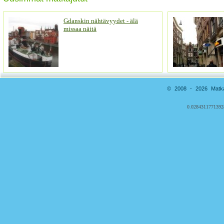
Gdanskin nähtävyydet - älä
missaa näitä
© 2008 - 2026 Matkai
0.0284311771392