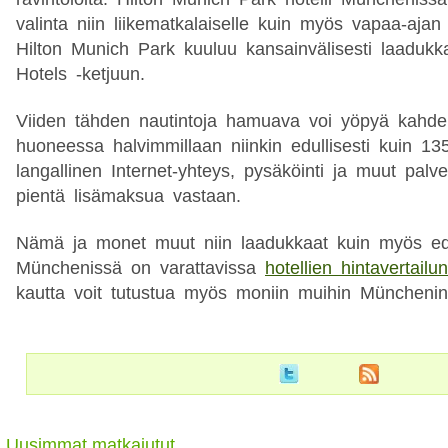
valinta niin liikematkalaiselle kuin myös vapaa-ajan 
Hilton Munich Park kuuluu kansainvälisesti laadukk
Hotels -ketjuun.
Viiden tähden nautintoja hamuava voi yöpyä kahd
huoneessa halvimmillaan niinkin edullisesti kuin 135
langallinen Internet-yhteys, pysäköinti ja muut palve
pientä lisämaksua vastaan.
Nämä ja monet muut niin laadukkaat kuin myös edull
Münchenissä on varattavissa
hotellien hintavertailun
kautta voit tutustua myös moniin muihin Münchenin 
Uusimmat matkajutut