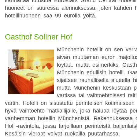
kannattaa tutustua Eurostars Grand Central -hotellii
huoneet on suuressa alennuksessa, joten kahden 
hotellihuoneen saa 99 eurolla yöltä.
Gasthof Sollner Hof
Münchenin hotellit on sen verra
aivan muutaman euron majoitu
löytää, mutta esimerkiksi Gast
Münchenin edullisin hotelli. Ga
sijaitsee rauhallisella alueella
mutta Münchenin keskustaan p
vartissa tai vaihtoehtoisesti rai
vartin. Hotelli on sisustettu perinteisen kotimaiseen 
hyvä vaihtoehto matkailijalle, joka haluaa löytää per
vanhemman hotellin Münchenistä. Rakennuksessa 
Hof -ravintola, jossa tarjoillaan perinteistä baijerilai
Kesäisin vieraat voivat ruokailla puutarhassa.