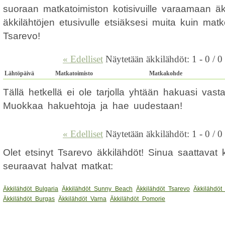
suoraan matkatoimiston kotisivuille varaamaan ä
äkkilähtöjen etusivulle etsiäksesi muita kuin mat
Tsarevo!
« Edelliset
Näytetään äkkilähdöt: 1 - 0 / 0
Lähtöpäivä
Matkatoimisto
Matkakohde
Tällä hetkellä ei ole tarjolla yhtään hakuasi vas
Muokkaa hakuehtoja ja hae uudestaan!
« Edelliset
Näytetään äkkilähdöt: 1 - 0 / 0
Olet etsinyt Tsarevo äkkilähdöt! Sinua saattavat
seuraavat halvat matkat:
Äkkilähdöt Bulgaria
Äkkilähdöt Sunny Beach
Äkkilähdöt Tsarevo
Äkkilähdöt
Äkkilähdöt Burgas
Äkkilähdöt Varna
Äkkilähdöt Pomorie