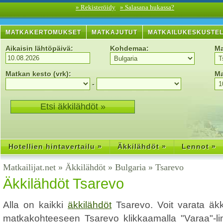
» Rekisteröidy
» Salasana hukassa?
MATKAKERTOMUKSET
MATKAJUTUT
MATKAILUKESKUSTE
Aikaisin lähtöpäivä:
Kohdemaa:
Ma
Matkan kesto (vrk):
Ma
-
Hotellien hintavertailu »
Äkkilähdöt »
Lennot »
Matkailijat.net
»
Äkkilähdöt
»
Bulgaria
»
Tsarevo
Äkkilähdöt Tsarevo
Alla on kaikki
äkkilähdöt
Tsarevo. Voit varata äk
matkakohteeseen Tsarevo klikkaamalla "Varaa"-link