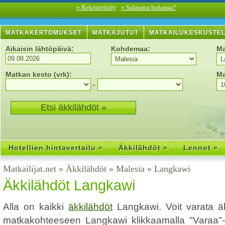
» Rekisteröidy
» Salasana hukassa?
MATKAKERTOMUKSET
MATKAJUTUT
MATKAILUKESKUSTE
Aikaisin lähtöpäivä:
Kohdemaa:
Ma
Matkan kesto (vrk):
Ma
-
Hotellien hintavertailu »
Äkkilähdöt »
Lennot »
Matkailijat.net
»
Äkkilähdöt
»
Malesia
»
Langkawi
Äkkilähdöt Langkawi
Alla on kaikki
äkkilähdöt
Langkawi. Voit varata ä
matkakohteeseen Langkawi klikkaamalla "Varaa"-li