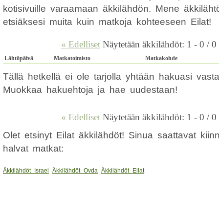
kotisivuille varaamaan äkkilähdön. Mene äkkilähtö
etsiäksesi muita kuin matkoja kohteeseen Eilat!
« Edelliset
Näytetään äkkilähdöt: 1 - 0 / 0
Lähtöpäivä
Matkatoimisto
Matkakohde
Tällä hetkellä ei ole tarjolla yhtään hakuasi vas
Muokkaa hakuehtoja ja hae uudestaan!
« Edelliset
Näytetään äkkilähdöt: 1 - 0 / 0
Olet etsinyt Eilat äkkilähdöt! Sinua saattavat ki
halvat matkat:
Äkkilähdöt Israel
Äkkilähdöt Ovda
Äkkilähdöt Eilat