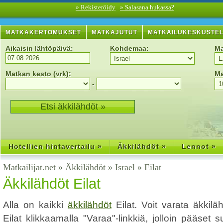
» Rekisteröidy
» Salasana hukassa?
MATKAKERTOMUKSET
MATKAJUTUT
MATKAILUKESKUSTE
Aikaisin lähtöpäivä:
Kohdemaa:
Ma
Matkan kesto (vrk):
Ma
-
Hotellien hintavertailu »
Äkkilähdöt »
Lennot »
Matkailijat.net
»
Äkkilähdöt
»
Israel
»
Eilat
Äkkilähdöt Eilat
Alla on kaikki
äkkilähdöt
Eilat. Voit varata äkki
Eilat klikkaamalla "Varaa"-linkkiä, jolloin pääset