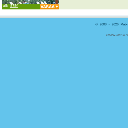
alk.
575€
© 2008 - 2026 Matkai
0.00902199745178