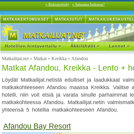
» Rekisteröidy
» Salasana hukassa?
MATKAKERTOMUKSET
MATKAJUTUT
MATKAILUKESKUSTE
Hotellien hintavertailu »
Äkkilähdöt »
Lennot »
Matkailijat.net
»
Matkat
»
Kreikka
»
Afandou
Matkat Afandou, Kreikka - Lento + hot
Löydät Matkailijat.netistä edulliset ja laadukkaat val
matkakohteeseen Afandou maassa Kreikka. Valitse al
hotelli, niin voit etsiä ja varata sinulle parhaimmat le
matkakohteessa Afandou. Matkailijat.netin valmismatk
yhteensä 5 hotellia matkakohteeseen Afandou.
Afandou Bay Resort