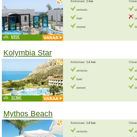
Keskustaan:
2 km
Uimar
ravintola
ui
baari
la
internet
il
alk.
695€
Kolymbia Star
Keskustaan:
1,6 km
Uimar
ravintola
ui
baari
la
internet
il
alk.
1136€
Mythos Beach
Keskustaan:
1,8 km
Uimar
ravintola
ui