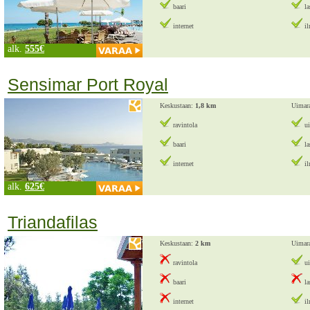
baari
la
internet
il
alk.
555€
Sensimar Port Royal
Keskustaan:
1,8 km
Uimar
ravintola
ui
baari
la
internet
il
alk.
625€
Triandafilas
Keskustaan:
2 km
Uimar
ravintola
ui
baari
la
internet
il