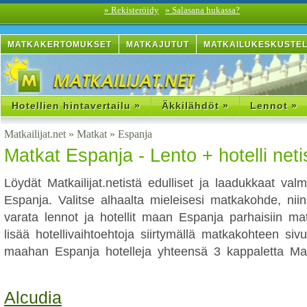
» Rekisteröidy
» Salasana hukassa?
MATKAKERTOMUKSET
MATKAJUTUT
MATKAILUKESKUSTE
Hotellien hintavertailu »
Äkkilähdöt »
Lennot »
Matkailijat.net
»
Matkat
»
Espanja
Matkat Espanja - Lento + hotelli neti
Löydät Matkailijat.netistä edulliset ja laadukkaat va
Espanja. Valitse alhaalta mieleisesi matkakohde, niin 
varata lennot ja hotellit maan Espanja parhaisiin mat
lisää hotellivaihtoehtoja siirtymällä matkakohteen sivu
maahan Espanja hotelleja yhteensä 3 kappaletta Matka
Alcudia