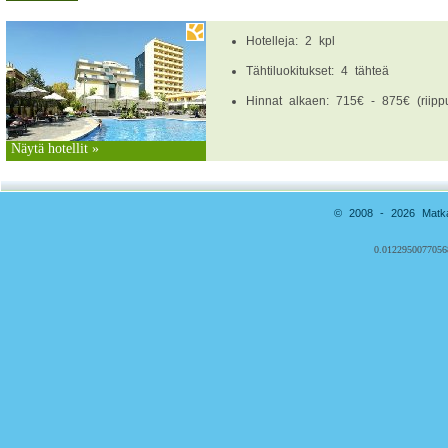
Hotelleja: 2 kpl
Tähtiluokitukset: 4 tähteä
Hinnat alkaen: 715€ - 875€ (riippu
Näytä hotellit »
© 2008 - 2026 Matkai
0.0122950077056