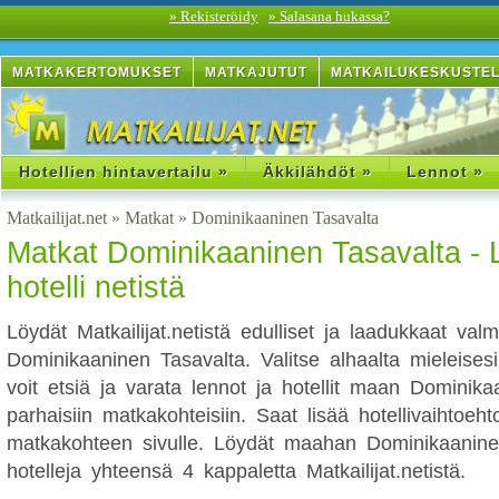
» Rekisteröidy
» Salasana hukassa?
MATKAKERTOMUKSET
MATKAJUTUT
MATKAILUKESKUSTE
Hotellien hintavertailu »
Äkkilähdöt »
Lennot »
Matkailijat.net
»
Matkat
»
Dominikaaninen Tasavalta
Matkat Dominikaaninen Tasavalta - 
hotelli netistä
Löydät Matkailijat.netistä edulliset ja laadukkaat va
Dominikaaninen Tasavalta. Valitse alhaalta mieleises
voit etsiä ja varata lennot ja hotellit maan Dominik
parhaisiin matkakohteisiin. Saat lisää hotellivaihtoehto
matkakohteen sivulle. Löydät maahan Dominikaanine
hotelleja yhteensä 4 kappaletta Matkailijat.netistä.