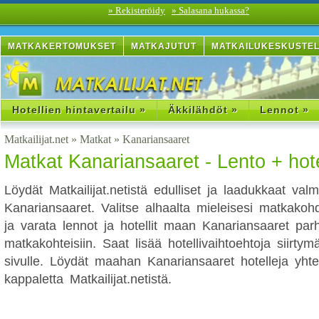
» Rekisteröidy
» Salasana hukassa?
MATKAKERTOMUKSET
MATKAJUTUT
MATKAILUKESKUSTE
Hotellien hintavertailu »
Äkkilähdöt »
Lennot »
Matkailijat.net
»
Matkat
»
Kanariansaaret
Matkat Kanariansaaret - Lento + hotel
Löydät Matkailijat.netistä edulliset ja laadukkaat va
Kanariansaaret. Valitse alhaalta mieleisesi matkakohd
ja varata lennot ja hotellit maan Kanariansaaret parh
matkakohteisiin. Saat lisää hotellivaihtoehtoja siirty
sivulle. Löydät maahan Kanariansaaret hotelleja yht
kappaletta Matkailijat.netistä.