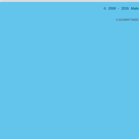
© 2008 - 2026 Matkai
0.0264899730682