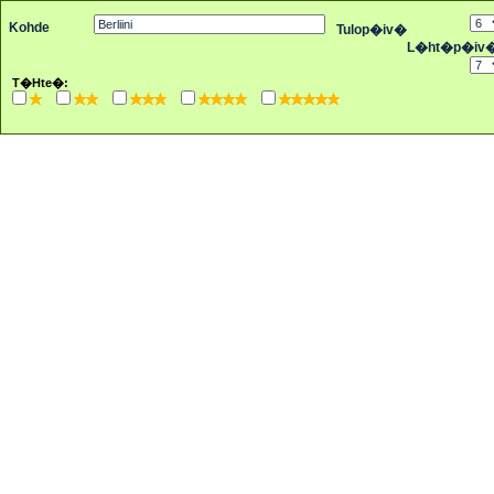
Kohde
Tulop�iv�
L�ht�p�iv
T�hte�: