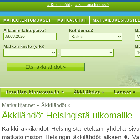
» Rekisteröidy
» Salasana hukassa?
MATKAKERTOMUKSET
MATKAJUTUT
MATKAILUKESKUSTE
Aikaisin lähtöpäivä:
Kohdemaa:
Ma
Matkan kesto (vrk):
Ma
-
Hotellien hintavertailu »
Äkkilähdöt »
Lennot »
Matkailijat.net
»
Äkkilähdöt
»
Äkkilähdöt Helsingistä ulkomaille
Kaikki äkkilähdöt Helsingistä etelään yhdellä siv
matkatoimiston Helsingin äkkilähdöt alkaen €. V